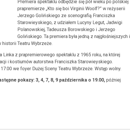
Premiera spektaklu odbędzie się pół wieku po polskiej
prapremierze
„Kto się boi Virginii Woolf?” w reżyserii
Jerzego Golińskiego ze scenografią Franciszka
Starowieyskiego, z udziałem Lucyny Legut, Jadwigi
Polanowskiej, Tadeusza Borowskiego i Jerzego
Golińskiego. Ta premiera była jedną z najgłośniejszych i
 historii Teatru Wybrzeże.
Linka z prapremierowego spektaklu z 1965 roku, na której
acji i kostiumów autorstwa Franciszka Starowieyskiego.
17.00 we foyer Dużej Sceny Teatru Wybrzeże. Wstęp wolny.
astępne pokazy: 3, 4, 7, 8, 9 października o 19.00,
później