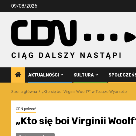
Przejdź
09/08/2026
do
treści
AKTUALNOŚCI
KULTURA
SPOŁECZEŃ
Strona główna
„Kto się boi Virginii Woolf?” w Teatrze Wybrzeże
CDN poleca!
„Kto się boi Virginii Woo