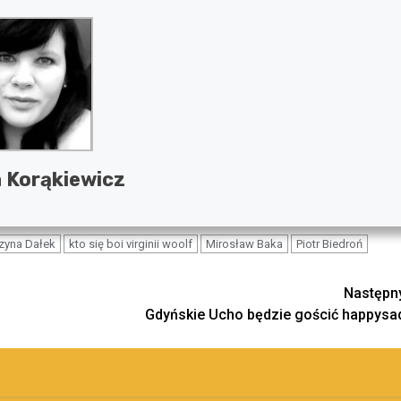
 Korąkiewicz
zyna Dałek
kto się boi virginii woolf
Mirosław Baka
Piotr Biedroń
Następn
Gdyńskie Ucho będzie gościć happysa