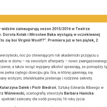
y widzów zainaugurują sezon 2015/2016 w Teatrze
. Dorota Kolak i Mirosław Baka wystąpią w oczekiwanej
to się boi Virginii Woolf?”. Premiera już w ten piątek, 2
ersytecki, noc po otwierającym rok akademicki przyjęciu u
 siebie w domu – na swoistym afterparty – nowo zaangażowaneg
enie, a także wciąż wypijany alkohol sprawiają, że pomiędzy t
e pełna ciętego dowcipu gra. Gra, w której ujawniają się
ny erotyzm, intelektualne pretensje i rodzinne sekrety.
Katarzyna Dałek i Piotr Biedroń.
Sztukę Edwarda Albeego w
z Wiśniewski,
scenografię stworzyła
Barbara Hanicka
.
 spektakl zalecany dla osób powyżej 16 roku życia.