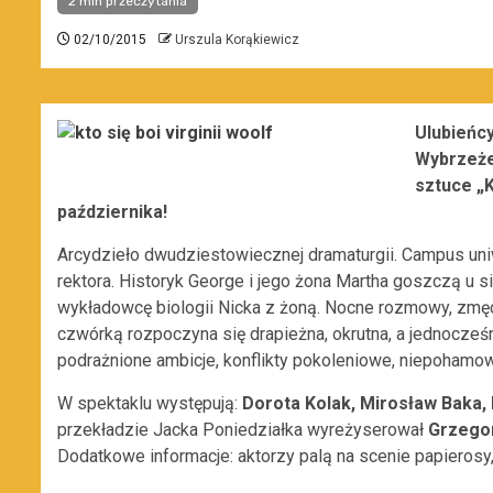
2 min przeczytania
02/10/2015
Urszula Korąkiewicz
Ulubieńc
Wybrzeże
sztuce „K
października!
Arcydzieło dwudziestowiecznej dramaturgii. Campus uniw
rektora. Historyk George i jego żona Martha goszczą u
wykładowcę biologii Nicka z żoną. Nocne rozmowy, zmęcz
czwórką rozpoczyna się drapieżna, okrutna, a jednocześni
podrażnione ambicje, konflikty pokoleniowe, niepohamowa
W spektaklu występują:
Dorota Kolak, Mirosław Baka, 
przekładzie Jacka Poniedziałka wyreżyserował
Grzegor
Dodatkowe informacje: aktorzy palą na scenie papierosy,