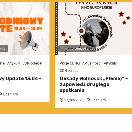
nia
4 min przeczytania
ate
Artykuły
CDN poleca!
Akcje CDN-u
Aktualności
Artykuły
CDN poleca!
y Update 13.04–
Dekady Wolności: „Plemię” –
zapowiedź drugiego
spotkania
Eden Król
21/02/2026
Eden Król