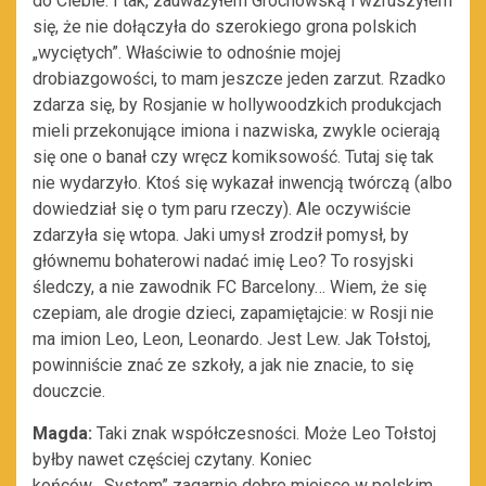
do Ciebie. I tak, zauważyłem Grochowską i wzruszyłem
się, że nie dołączyła do szerokiego grona polskich
„wyciętych”. Właściwie to odnośnie mojej
drobiazgowości, to mam jeszcze jeden zarzut. Rzadko
zdarza się, by Rosjanie w hollywoodzkich produkcjach
mieli przekonujące imiona i nazwiska, zwykle ocierają
się one o banał czy wręcz komiksowość. Tutaj się tak
nie wydarzyło. Ktoś się wykazał inwencją twórczą (albo
dowiedział się o tym paru rzeczy). Ale oczywiście
zdarzyła się wtopa. Jaki umysł zrodził pomysł, by
głównemu bohaterowi nadać imię Leo? To rosyjski
śledczy, a nie zawodnik FC Barcelony… Wiem, że się
czepiam, ale drogie dzieci, zapamiętajcie: w Rosji nie
ma imion Leo, Leon, Leonardo. Jest Lew. Jak Tołstoj,
powinniście znać ze szkoły, a jak nie znacie, to się
douczcie.
Magda:
Taki znak współczesności. Może Leo Tołstoj
byłby nawet częściej czytany. Koniec
końców, „System” zagarnie dobre miejsce w polskim