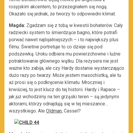
rosyjskim akcentem, to przeżegnałem się nogą.
Okazało się jednak, że tworzy to odpowiedni klimat.
Magda:
Zgadzam się z tobą w kwestii bohaterów. Cały
radziecki system to śmierdzące bagno, które potrafi
porwać nawet najlojalniejszych – i to największy plus
filmu. Świetnie portretuje to co dzieje się pod
podszewką. Uroku odbiera mu powierzchowne i luźne
potraktowanie głównego wątku. Dla reżysera nie jest
ważne kto zabija, ale czy Hardy dostanie wystarczająco
dużo razy po twarzy. Może jestem masochistką, ale tu
aż prosi się o podkręcenie klimatu. Mroczniej i
krwiściej, to jest klucz do tej historii. Hardy i Rapace –
jak już wchodzimy na ten grząski teren – są jedynymi
aktorami, którzy odnajdują się w tej mieszance…
wszystkiego. Ale
Oldman
, Cassel?