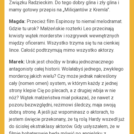
Związku Radzieckim. Do tego dobry glina i zły glina i
mamy gotowy przepis na „Milicjantów z Kremla”.
Magda:
Przecież film Espinosy to niemal melodramat.
Gdzie tu urok? Małżeńskie rozterki Leo przecinają
krwisty wątek morderstw i rozgrywek wewnętrznych
między oficerami. Wszystko trzyma się tu na cienkiej
lince. Całość podtrzymują mimo wszystko aktorzy.
Marek:
Urok jest choćby w braku jednoznacznego
antagonisty całej historii. Wolałabyś jednego, zwykłego
mordercę jakich wielu? Czy może jednak nakreślony
cały (nomen omen) system, w którym każdy z jednej
strony klepie Cię po plecach, a z drugiej wbija w nie
nóż? Wątek małżeństwa miał pokazać, że nawet z
pozoru bezwzględni, reżimowi śledczy, maja swoją
dobrą stronę. A jeśli już wspominasz o aktorach, to
jestem święcie przekonany, że tą rolą Hardy wszedł już
do ścisłej ekstraklasy aktorów. Gdy usłyszałem, że w
filmie bohaterowie będą mówić po angielsku z