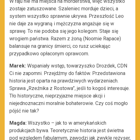
W raju nie ma miejsca na morderstwa, więc wszystko
zostaje zatuszowane. Szaleniec morduje dzieci, a
system wszystko sprawnie ukrywa. Przeszłość Leo
nie daje za wygraną i mężczyzna angażuje się w
sprawę. To nie podoba się jego kolegom. Staje się
wrogiem państwa. Razem z żoną (Noomie Rapace)
balansuje na granicy śmierci, co rusz uciekając
przypadkowo opłaconym oprawcom.
Marek:
Wspaniały wstęp, towarzyszko Drozdek, CDN
Ci nie zapomni. Przejdźmy do faktów. Przedstawiona
historia jest oparta na prawdziwych wydarzeniach.
Sprawa „Rzeźnika z Rostowa”, jeśli to kogoś interesuje.
Tło historyczne, nieprzyjazne miejsce akcji i
niejednoznaczni moralnie bohaterowie. Czy coś mogło
pójść nie tak?
Magda:
Wszystko – jak to w amerykańskich
produkcjach bywa. Teoretycznie historia jest świetna
pod względem fabularnym, zawodzi jak zwykle reżyser,