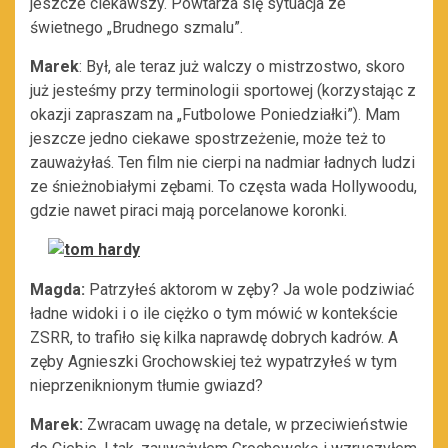
jeszcze ciekawszy. Powtarza się sytuacja ze
świetnego „Brudnego szmalu”.
Marek
: Był, ale teraz już walczy o mistrzostwo, skoro
już jesteśmy przy terminologii sportowej (korzystając z
okazji zapraszam na „Futbolowe Poniedziałki”). Mam
jeszcze jedno ciekawe spostrzeżenie, może też to
zauważyłaś. Ten film nie cierpi na nadmiar ładnych ludzi
ze śnieżnobiałymi zębami. To częsta wada Hollywoodu,
gdzie nawet piraci mają porcelanowe koronki.
Magda:
Patrzyłeś aktorom w zęby? Ja wole podziwiać
ładne widoki i o ile ciężko o tym mówić w kontekście
ZSRR, to trafiło się kilka naprawdę dobrych kadrów. A
zęby Agnieszki Grochowskiej też wypatrzyłeś w tym
nieprzeniknionym tłumie gwiazd?
Marek:
Zwracam uwagę na detale, w przeciwieństwie