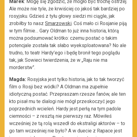
Marek
: Mogę się zgodzić, że mogło być trochę ostrzej.
Ale może nie tyle, że krwiściej co jakoś tak bardziej po
rosyjsku. Gdzieś z tyłu głowy siedzi mi ciągle, jak
zrobiłby to nasz
Smarzowski
. Coś mało ci Rosjanie piją
w tym filmie… Gary Oldman to już inna historia, którą
można podsumować krótko: czemu postać o takim
potencjale została tak słabo wyeksploatowana? No ale
trudno, to teatr Hardy’ego i będę bronił tego poglądu
tak, jak Sowieci twierdzenia, że w „Raju nie ma
morderstw”.
Magda:
Rosyjska jest tylko historia, jak to tak tworzyć
film o Rosji bez wódki? A Oldman ma zupełnie
idiotyczną postać. Przepraszam rzesze fanów, ale ten
kto pisał mu te dialogi nie mógł przeskoczyć jego
poprzednich wcieleń. Hardy jest perłą na tym padole
ciemności – z resztą nie pierwszy raz. Mówiłeś
wcześniej że tą rolą wszedł do ekstraligi aktorów – to
go tam wcześniej nie było? A w duecie z Rapace jest