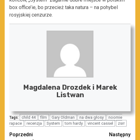
box office’ie, bo przecież taka natura – na pohybel
rosyjskiej cenzurze.
Magdalena Drozdek i Marek
Listwan
child 44
film
Gary Oldman
na dwa głosy
noomie
Tags:
rapace
recenzja
System
tom hardy
vincent cassel
zsrr
Zobacz
Poprzedni
Następny