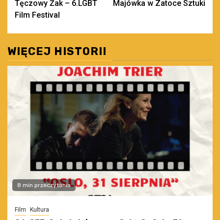
Tęczowy Żak – 6.LGBT
Majówka w Zatoce Sztuki
wpisy
Film Festival
WIĘCEJ HISTORII
8 min przeczytania
Film
Kultura