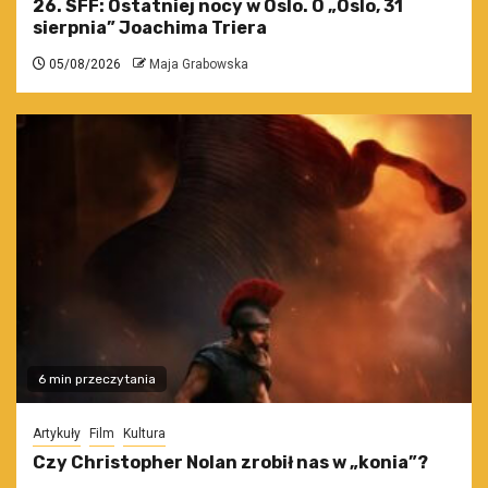
26. SFF: Ostatniej nocy w Oslo. O „Oslo, 31
sierpnia” Joachima Triera
05/08/2026
Maja Grabowska
6 min przeczytania
Artykuły
Film
Kultura
Czy Christopher Nolan zrobił nas w „konia”?