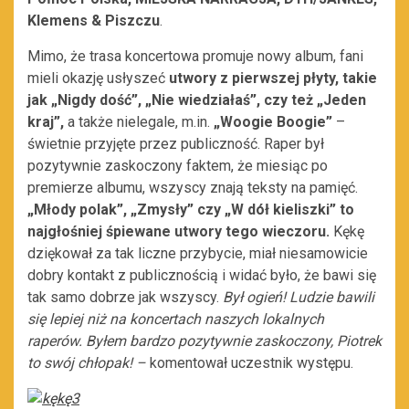
Klemens & Piszczu
.
Mimo, że trasa koncertowa promuje nowy album, fani
mieli okazję usłyszeć
utwory z pierwszej płyty, takie
jak „Nigdy dość
”
, „Nie wiedziałaś
”
, czy też „Jeden
kraj
”
,
a także nielegale, m.in.
„Woogie Boogie”
–
świetnie przyjęte przez publiczność. Raper był
pozytywnie zaskoczony faktem, że miesiąc po
premierze albumu, wszyscy znają teksty na pamięć.
„Młody polak”, „Zmysły” czy „W dół kieliszki” to
najgłośniej śpiewane utwory tego wieczoru.
Kękę
dziękował za tak liczne przybycie, miał niesamowicie
dobry kontakt z publicznością i widać było, że bawi się
tak samo dobrze jak wszyscy.
Był ogień! Ludzie bawili
się lepiej niż na koncertach naszych lokalnych
raperów. Byłem bardzo pozytywnie zaskoczony, Piotrek
to swój chłopak! –
komentował uczestnik występu.