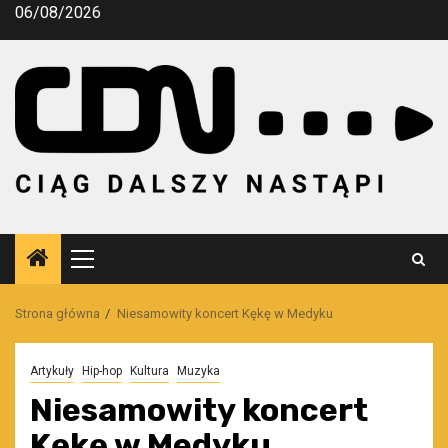
Przejdź
06/08/2026
do
treści
Menu
główne
Strona główna
Niesamowity koncert Kękę w Medyku
Artykuły
Hip-hop
Kultura
Muzyka
Niesamowity koncert
Kękę w Medyku