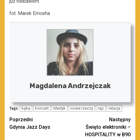
już niebawem.
fot. Marek Emceha
Magdalena Andrzejczak
kękę
koncert
Medyk
nowe rzeczy
rap
relacja
Tags:
Zobacz
Poprzedni
Następny
Gdynia Jazz Days
Święto elektroniki –
wpisy
HOSPITALITY w B90