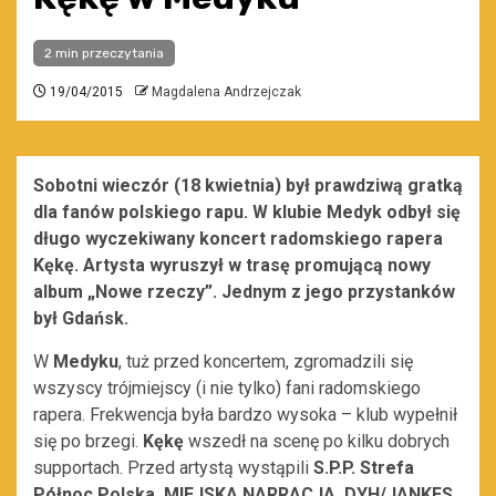
2 min przeczytania
19/04/2015
Magdalena Andrzejczak
Sobotni wieczór (18 kwietnia) był prawdziwą gratką
dla fanów polskiego rapu. W klubie Medyk odbył się
długo wyczekiwany koncert radomskiego rapera
Kękę. Artysta wyruszył w trasę promującą nowy
album „Nowe rzeczy”. Jednym z jego przystanków
był Gdańsk.
W
Medyku
, tuż przed koncertem, zgromadzili się
wszyscy trójmiejscy (i nie tylko) fani radomskiego
rapera. Frekwencja była bardzo wysoka – klub wypełnił
się po brzegi.
Kękę
wszedł na scenę po kilku dobrych
supportach. Przed artystą wystąpili
S.P.P. Strefa
Północ Polska, MIEJSKA NARRACJA, DYH/JANKES,