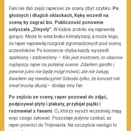
Fani nie dali zejść raperowi ze sceny zbyt szybko.
Po
głośnych i długich oklaskach, Kękę wszedł na
scenę by zagrać bis. Publiczność ponownie
usłyszała „Zmysły”.
W klubie zrobiło się naprawdę
gorąco. Może to wina braku klimatyzacji, a może tego,
że raper naprawdę rozgrzał zgromadzonych pod sceną
uczestników. Po koncercie chyba każdy wyszedł
spełniony i zadowolony –
Kiki jest mistrzem, to obecnie
najlepszy raper na polskiej scenie. Zdarłem gardło i
pewnie jutro nie będę mógł mówić, ale nie żałuję,
bawiłem się rewelacyjnie! Szkoda tylko, że koncert nie
trwał trochę dłużej
– dodaje inny fan.
Po zejściu ze sceny, raper pozował do zdjęć,
podpisywał płyty i plakaty, przybijał piątki i
rozmawiał z fanami.
Ci, którzy wyszli wcześniej, mają
więc czego żałować. Pozostaje jedynie czekać, aż
raper powróci do Trójmiasta. Na szczęście nastąpi to