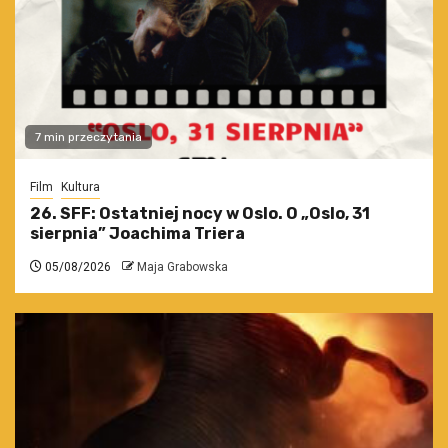
7 min przeczytania
Film
Kultura
26. SFF: Ostatniej nocy w Oslo. O „Oslo, 31
sierpnia” Joachima Triera
05/08/2026
Maja Grabowska