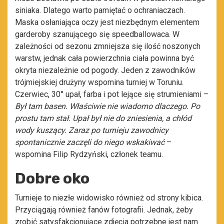
siniaka. Dlatego warto pamiętać o ochraniaczach.
Maska osłaniająca oczy jest niezbędnym elementem
garderoby szanującego się speedballowaca. W
zależności od sezonu zmniejsza się ilość noszonych
warstw, jednak cała powierzchnia ciała powinna być
okryta niezależnie od pogody. Jeden z zawodników
trójmiejskiej drużyny wspomina turniej w Toruniu.
Czerwiec, 30° upał, farba i pot lejące się strumieniami –
Był tam basen. Właściwie nie wiadomo dlaczego. Po
prostu tam stał. Upał był nie do zniesienia, a chłód
wody kuszący. Zaraz po turnieju zawodnicy
spontanicznie zaczęli do niego wskakiwać
–
wspomina Filip Rydzyński, członek teamu.
Dobre oko
Turnieje to niezłe widowisko również od strony kibica.
Przyciągają również fanów fotografii. Jednak, żeby
zrobić satysfakcjonujące zdjęcia potrzebne jest nam