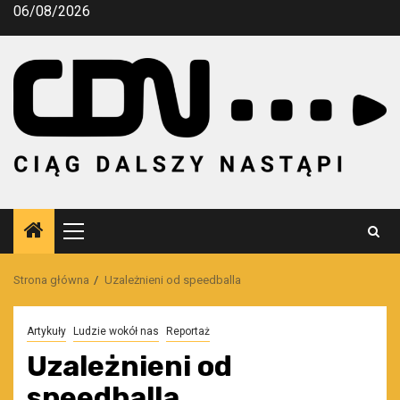
Przejdź
06/08/2026
do
treści
Menu
główne
Strona główna
Uzależnieni od speedballa
Artykuły
Ludzie wokół nas
Reportaż
Uzależnieni od
speedballa