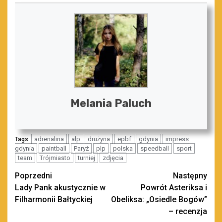
Melania Paluch
adrenalina
alp
drużyna
epbf
gdynia
impress
Tags:
gdynia
paintball
Paryż
plp
polska
speedball
sport
team
Trójmiasto
turniej
zdjęcia
Zobacz
Poprzedni
Następny
Lady Pank akustycznie w
Powrót Asteriksa i
wpisy
Filharmonii Bałtyckiej
Obeliksa: „Osiedle Bogów”
– recenzja