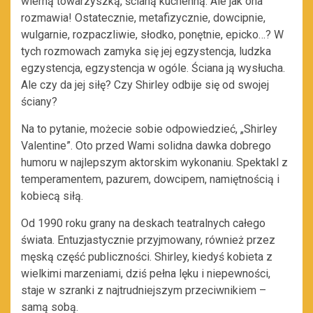
wierną towarzyszką, ścianą kuchenną. Ale jak ona
rozmawia! Ostatecznie, metafizycznie, dowcipnie,
wulgarnie, rozpaczliwie, słodko, ponętnie, epicko…? W
tych rozmowach zamyka się jej egzystencja, ludzka
egzystencja, egzystencja w ogóle. Ściana ją wysłucha.
Ale czy da jej siłę? Czy Shirley odbije się od swojej
ściany?
Na to pytanie, możecie sobie odpowiedzieć, „Shirley
Valentine”. Oto przed Wami solidna dawka dobrego
humoru w najlepszym aktorskim wykonaniu. Spektakl z
temperamentem, pazurem, dowcipem, namiętnością i
kobiecą siłą.
Od 1990 roku grany na deskach teatralnych całego
świata. Entuzjastycznie przyjmowany, również przez
męską część publiczności. Shirley, kiedyś kobieta z
wielkimi marzeniami, dziś pełna lęku i niepewności,
staje w szranki z najtrudniejszym przeciwnikiem –
samą sobą.