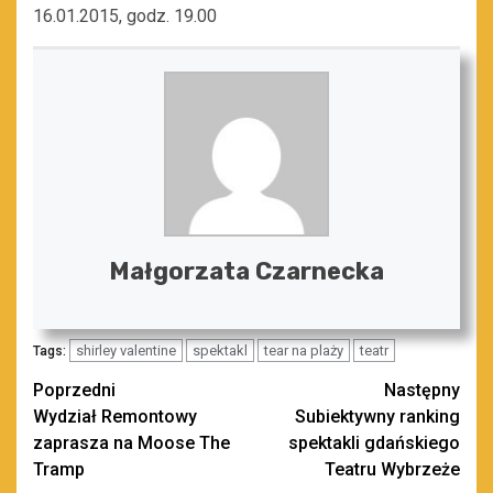
16.01.2015, godz. 19.00
Małgorzata Czarnecka
shirley valentine
spektakl
tear na plaży
teatr
Tags:
Zobacz
Poprzedni
Następny
Wydział Remontowy
Subiektywny ranking
wpisy
zaprasza na Moose The
spektakli gdańskiego
Tramp
Teatru Wybrzeże