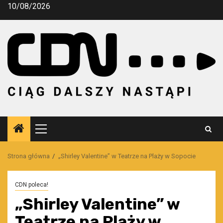
Przejdź
10/08/2026
do
treści
Menu
główne
Strona główna
„Shirley Valentine” w Teatrze na Plaży w Sopocie
CDN poleca!
„Shirley Valentine” w
Teatrze na Plaży w