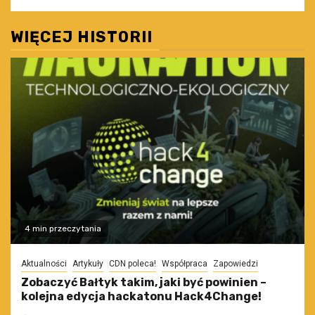
WIĘCEJ HISTORII
4 min przeczytania
Aktualności
Artykuły
CDN poleca!
Współpraca
Zapowiedzi
Zobaczyć Bałtyk takim, jaki być powinien –
kolejna edycja hackatonu Hack4Change!