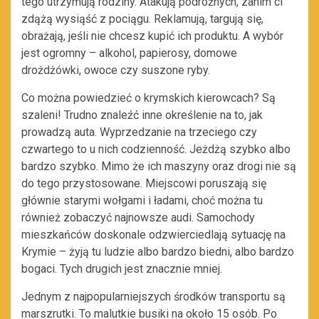
tego utrzymują rodziny. Atakują podróżnych, zanim ci
zdążą wysiąść z pociągu. Reklamują, targują się,
obrażają, jeśli nie chcesz kupić ich produktu. A wybór
jest ogromny – alkohol, papierosy, domowe
drożdżówki, owoce czy suszone ryby.
Co można powiedzieć o krymskich kierowcach? Są
szaleni! Trudno znaleźć inne określenie na to, jak
prowadzą auta. Wyprzedzanie na trzeciego czy
czwartego to u nich codzienność. Jeżdżą szybko albo
bardzo szybko. Mimo że ich maszyny oraz drogi nie są
do tego przystosowane. Miejscowi poruszają się
głównie starymi wołgami i ładami, choć można tu
również zobaczyć najnowsze audi. Samochody
mieszkańców doskonale odzwierciedlają sytuację na
Krymie – żyją tu ludzie albo bardzo biedni, albo bardzo
bogaci. Tych drugich jest znacznie mniej.
Jednym z najpopularniejszych środków transportu są
marszrutki. To malutkie busiki na około 15 osób. Po