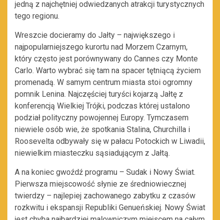
jedną z najchętniej odwiedzanych atrakcji turystycznych
tego regionu.
Wreszcie docieramy do Jałty – największego i
najpopularniejszego kurortu nad Morzem Czarnym,
który często jest porównywany do Cannes czy Monte
Carlo. Warto wybrać się tam na spacer tętniącą życiem
promenadą. W samym centrum miasta stoi ogromny
pomnik Lenina. Najczęściej turyści kojarzą Jałtę z
konferencją Wielkiej Trójki, podczas której ustalono
podział polityczny powojennej Europy. Tymczasem
niewiele osób wie, że spotkania Stalina, Churchilla i
Roosevelta odbywały się w pałacu Potockich w Liwadii,
niewielkim miasteczku sąsiadującym z Jałtą.
A na koniec gwoźdź programu – Sudak i Nowy Świat.
Pierwsza miejscowość słynie ze średniowiecznej
twierdzy – najlepiej zachowanego zabytku z czasów
rozkwitu i ekspansji Republiki Genueńskiej. Nowy Świat
jest chyba najbardziej malowniczym miejscem na całym