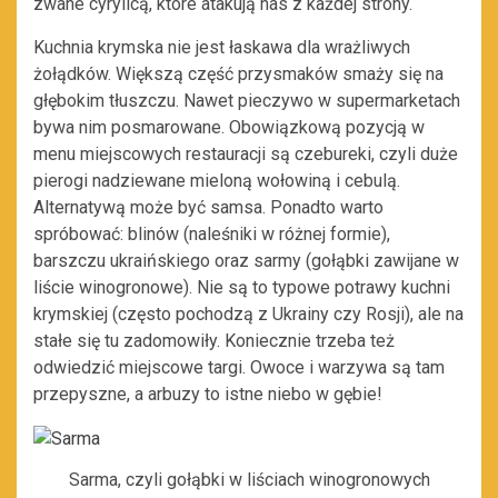
zwane cyrylicą, które atakują nas z każdej strony.
Kuchnia krymska nie jest łaskawa dla wrażliwych
żołądków. Większą część przysmaków smaży się na
głębokim tłuszczu. Nawet pieczywo w supermarketach
bywa nim posmarowane. Obowiązkową pozycją w
menu miejscowych restauracji są czebureki, czyli duże
pierogi nadziewane mieloną wołowiną i cebulą.
Alternatywą może być samsa. Ponadto warto
spróbować: blinów (naleśniki w różnej formie),
barszczu ukraińskiego oraz sarmy (gołąbki zawijane w
liście winogronowe). Nie są to typowe potrawy kuchni
krymskiej (często pochodzą z Ukrainy czy Rosji), ale na
stałe się tu zadomowiły. Koniecznie trzeba też
odwiedzić miejscowe targi. Owoce i warzywa są tam
przepyszne, a arbuzy to istne niebo w gębie!
Sarma, czyli gołąbki w liściach winogronowych