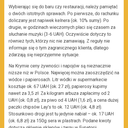
Wybierając się do baru czy restauracji, należy pamiętać
o dwóch istotnych sprawach. Po pierwsze, do rachunku
doliczany jest napiwek kelnera (ok. 10% sumy). Po
drugie, w godzinach wieczornych płaci się czasem za
słuchanie muzyki (3-6 UAH). Oczywiście dotyczy to
również tych, którzy nic nie zamawiają. Z reguły nie
informuje się o tym zagranicznego klienta, dlatego
zdarzają się nieprzyjemne sytuacje.
Na Krymie ceny żywności i napojów są nieznacznie
niższe niż w Polsce. Najwięcej można zaoszczędzić na
wódce i papierosach. Litr wódki w supermarkecie
kosztuje ok. 67 UAH (ok. 27 zł), papierosy kupimy
nawet za 3,5 zł. Za kilogram arbuza zapłacimy od 2
UAH (ok. 0,8 zł), za piwo od 4 UAH (1,6 zł), a cena dużej
paczki chipsów Lay’s to ok. 12 UAH (ok. 4,8 zł).
Stosunkowo drogi jest tu jedynie nabiał – ok. 17 UAH
(ok. 6,8 zł) za 150g sera w plastrach. Podane kwoty
dotyczą głównie sklepów i targu w Eupatorii.