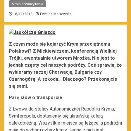
6 min przeczytania
18/11/2013
Ewelina Małkowska
Z czym może się kojarzyć Krym przeciętnemu
Polakowi? Z Mickiewiczem, konferencją Wielkiej
Trójki, ewentualnie utworem Mrożka. Nie jest to
jednak częsty cel naszych podróży. Coś sprawia, że
wybieramy raczej Chorwację, Bułgarię czy
Czarnogórę. A szkoda… Dlaczego? Przekonajcie
się sami.
Parę słów o transporcie
Z Lwowa do stolicy Autonomicznej Republiki Krymu,
Symferopola, dostaniemy się ukraińską koleją
dalekobieżną. Wszystkie miejsca są leżące, a podróżni
mają do wyboru cztery klasy. Jedną z nich jest