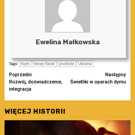
Ewelina Małkowska
Krym
Nowy Świat
podróże
Ukraina
Tags:
Zobacz
Poprzedni
Następny
Rozwój, doświadczenie,
Świetliki w oparach dymu
wpisy
integracja
WIĘCEJ HISTORII