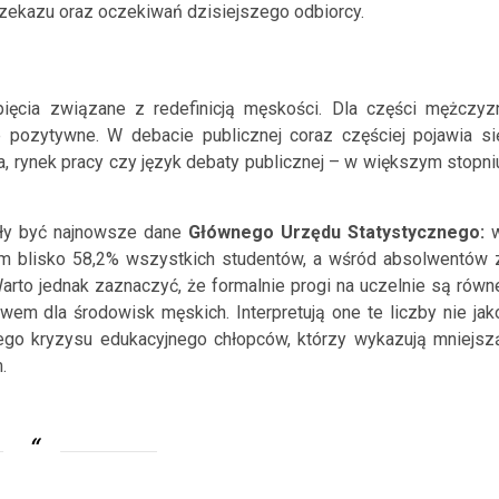
zekazu oraz oczekiwań dzisiejszego odbiorcy.
ięcia związane z redefinicją męskości. Dla części mężczyz
pozytywne. W debacie publicznej coraz częściej pojawia si
ja, rynek pracy czy język debaty publicznej – w większym stopni
gły być najnowsze dane
Głównego Urzędu Statystycznego:
m blisko 58,2% wszystkich studentów, a wśród absolwentów 
rto jednak zaznaczyć, że formalnie progi na uczelnie są równ
iwem dla środowisk męskich. Interpretują one te liczby nie jak
zego kryzysu edukacyjnego chłopców, którzy wykazują mniejsz
.