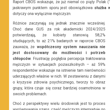
Raport CBOS wskazuje, że już niemal co piąty Polak 
jaskrawym punktem sporu jest obowiązkowa
służba 
dotyczy ona wyłącznie mężczyzn.
Różnice zaczynają się jednak znacznie wcześniej.
Choć dane GUS za rok akademicki 2024/2025
potwierdzają, że kobiety stanowią 58,2%
studiujących, to aż 21% badanych w raporcie CBOS
zauważa, że
współczesny system nauczania nie
jest dostosowany do możliwości i potrzeb
chłopców
. Frustrację pogłębia percepcja traktowania
mężczyzn w sytuacjach pozaszkolnych – aż 59%
respondentów wskazuje na istnienie tam nierówności
uderzających właśnie w nich. W zestawieniu z danymi
o kryzysie zdrowia psychicznego, tworzy to obraz
grupy, która czuje się coraz bardziej osamotniona w
swoich problemach.
Choć z perspektywy wielu środowisk jest to proces
wyrównywania szans, część mężczyzn interpretuje go