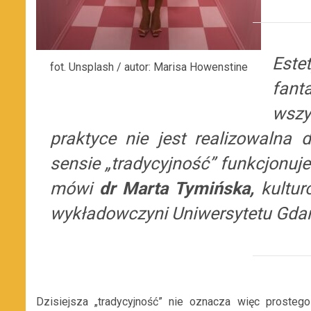
Este
fot. Unsplash / autor: Marisa Howenstine
fant
wszy
praktyce nie jest realizowalna
sensie „tradycyjność” funkcjonuj
mówi
dr Marta Tymińska,
kulturo
wykładowczyni Uniwersytetu Gda
Dzisiejsza „tradycyjność” nie oznacza więc prosteg