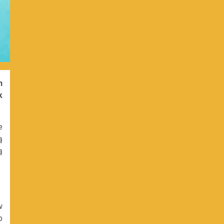
n
k
e
ą
ą
w
o