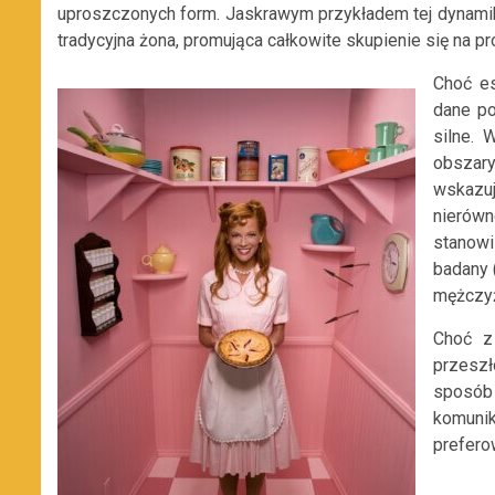
uproszczonych form. Jaskrawym przykładem tej dynamik
tradycyjna żona, promująca całkowite skupienie się na 
Choć es
dane po
silne.
obszary
wskazu
nierów
stanowi
badany 
mężczyź
Choć z
przeszł
sposób 
komuni
preferow