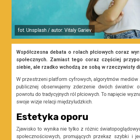
fot. Unsplash / autor: Vitaly Gariev
Współczesna debata o rolach płciowych coraz wyra
społecznych. Zamiast tego coraz częściej przypom
siebie, ale rzadko wchodzą ze sobą w rzeczywisty di
W przestrzeni platform cyfrowych, algorytmów mediów 
publicznej obserwujemy zderzenie dwóch światów: ofi
powrotu do tradycyjnych ról płciowych. To napięcie wyzn
swoje wizje relacji międzyludzkich.
Estetyka oporu
Zjawisko to wynika nie tylko z różnic światopoglądowy
społecznościowych, promujących przekaz szybki i 