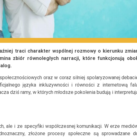
źniej traci charakter wspólnej rozmowy o kierunku zmia
ina zbiór równoległych narracji, które funkcjonują obo
alog.
społecznościowych oraz w coraz silniej spolaryzowanej debaci
cjalnego języka inkluzywności i równości z internetową fal
acza dziś ramy, w których młodsze pokolenia budują i interpretuj
ch, ale i ze specyfiki współczesnej komunikacji. W erze medió
jednoznaczny, złożone procesy społeczne są sprowadzane d