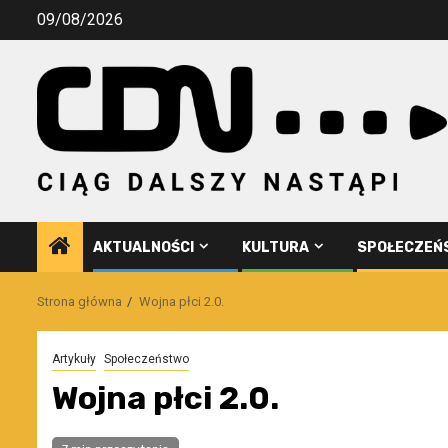
Przejdź
09/08/2026
do
treści
AKTUALNOŚCI
KULTURA
SPOŁECZEŃ
Strona główna
Wojna płci 2.0.
Artykuły
Społeczeństwo
Wojna płci 2.0.