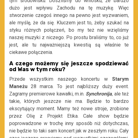
tym środowisku. Doszliśmy do wniosku, że bardzo
dużo jest wpływu Zachodu na tę muzykę. Więc
stworzenie czegoś innego na pewno jest wyzwaniem,
ale myślę, że da się. Kluczem jest to, żeby szukać na
styku różnych połączeń, bo my też nie wzięliśmy
naszej muzyki z niczego. Po prostu braliśmy to, co już
jest, ale tu najważniejszą kwestią są właśnie te
ciekawe połączenia.
A czego możemy się jeszcze spodziewać
od Was w tym roku?
Przede wszystkim naszego koncertu w
Starym
Maneżu
28 marca. To jest najbliższy duży event.
Zagramy premierowe kawałki, m.in.
Synchronija
, ale też
takie, których jeszcze nie ma. Będzie to bardzo
ekscytujący moment. Mamy też nowe stroje, zrobione
przez Olię z Projekt Etika. Całe show będzie
poprowadzone w trochę inny sposób niż dotychczas,
nie będzie to taki sam koncert jak w zeszłym roku. Cały