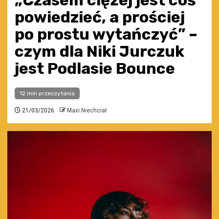
„Czasem ciężej jest coś
powiedzieć, a prościej
po prostu wytańczyć” –
czym dla Niki Jurczuk
jest Podlasie Bounce
12 min przeczytania
21/03/2026
Maxi Niechciał