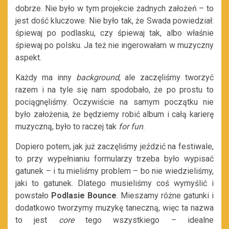
dobrze. Nie było w tym projekcie żadnych założeń – to
jest dość kluczowe. Nie było tak, że Swada powiedział:
śpiewaj po podlasku, czy śpiewaj tak, albo właśnie
śpiewaj po polsku. Ja też nie ingerowałam w muzyczny
aspekt.
Każdy ma inny
background
, ale zaczęliśmy tworzyć
razem i na tyle się nam spodobało, że po prostu to
pociągnęliśmy. Oczywiście na samym początku nie
było założenia, że będziemy robić album i całą karierę
muzyczną, było to raczej tak
for fun
.
Dopiero potem, jak już zaczęliśmy jeździć na festiwale,
to przy wypełnianiu formularzy trzeba było wypisać
gatunek – i tu mieliśmy problem – bo nie wiedzieliśmy,
jaki to gatunek. Dlatego musieliśmy coś wymyślić i
powstało
Podlasie Bounce
. Mieszamy różne gatunki i
dodatkowo tworzymy muzykę taneczną, więc ta nazwa
to jest
core
tego wszystkiego – idealne