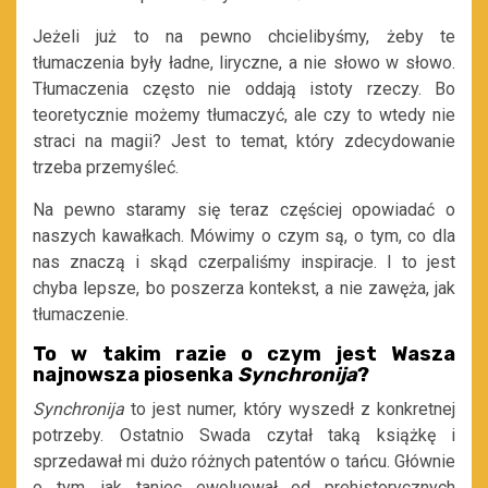
Jeżeli już to na pewno chcielibyśmy, żeby te
tłumaczenia były ładne, liryczne, a nie słowo w słowo.
Tłumaczenia często nie oddają istoty rzeczy. Bo
teoretycznie możemy tłumaczyć, ale czy to wtedy nie
straci na magii? Jest to temat, który zdecydowanie
trzeba przemyśleć.
Na pewno staramy się teraz częściej opowiadać o
naszych kawałkach. Mówimy o czym są, o tym, co dla
nas znaczą i skąd czerpaliśmy inspiracje. I to jest
chyba lepsze, bo poszerza kontekst, a nie zawęża, jak
tłumaczenie.
To w takim razie o czym jest Wasza
najnowsza piosenka
Synchronija
?
Synchronija
to jest numer, który wyszedł z konkretnej
potrzeby. Ostatnio Swada czytał taką książkę i
sprzedawał mi dużo różnych patentów o tańcu. Głównie
o tym, jak taniec ewoluował od prehistorycznych