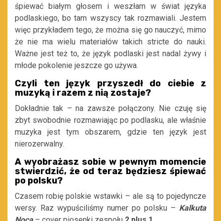
śpiewać białym głosem i weszłam w świat języka
podlaskiego, bo tam wszyscy tak rozmawiali. Jestem
więc przykładem tego, że można się go nauczyć, mimo
że nie ma wielu materiałów takich stricte do nauki.
Ważne jest też to, że język podlaski jest nadal żywy i
młode pokolenie jeszcze go używa.
Czyli ten język przyszedł do ciebie z
muzyką i razem z nią zostaje?
Dokładnie tak – na zawsze połączony. Nie czuję się
zbyt swobodnie rozmawiając po podlasku, ale właśnie
muzyka jest tym obszarem, gdzie ten język jest
nierozerwalny.
A wyobrażasz sobie w pewnym momencie
stwierdzić, że od teraz będziesz śpiewać
po polsku?
Czasem robię polskie wstawki – ale są to pojedyncze
wersy. Raz wypuściliśmy numer po polsku –
Kalkuta
Nocą
– cover piosenki zespołu
2 plus 1
.