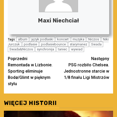
Maxi Niechciał
album
język podlaski
koncert
muzyka
Niczos
Niki
Tags:
Jurczuk
podlasie
podlasiebounce
starymanez
Swada
Swada&Niczos
synchronija
taniec
wywiad
Zobacz
Poprzedni
Następny
Remontada w Lizbonie.
PSG rozbiło Chelsea.
wpisy
Sporting eliminuje
Jednostronne starcie w
Bodø/Glimt w pięknym
1/8 finału Ligi Mistrzów
stylu
WIĘCEJ HISTORII