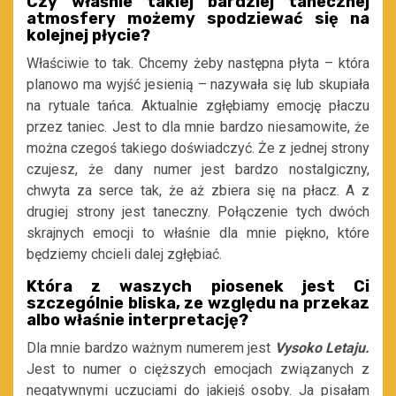
Czy właśnie takiej bardziej tanecznej
atmosfery możemy spodziewać się na
kolejnej płycie?
Właściwie to tak. Chcemy żeby następna płyta – która
planowo ma wyjść jesienią – nazywała się lub skupiała
na rytuale tańca. Aktualnie zgłębiamy emocję płaczu
przez taniec. Jest to dla mnie bardzo niesamowite, że
można czegoś takiego doświadczyć. Że z jednej strony
czujesz, że dany numer jest bardzo nostalgiczny,
chwyta za serce tak, że aż zbiera się na płacz. A z
drugiej strony jest taneczny. Połączenie tych dwóch
skrajnych emocji to właśnie dla mnie piękno, które
będziemy chcieli dalej zgłębiać.
Która z waszych piosenek jest Ci
szczególnie bliska, ze względu na przekaz
albo właśnie interpretację?
Dla mnie bardzo ważnym numerem jest
Vysoko Letaju.
Jest to numer o cięższych emocjach związanych z
negatywnymi uczuciami do jakiejś osoby. Ja pisałam