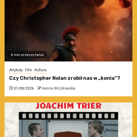
6 min przeczytania
Artykuły
Film
Kultura
Czy Christopher Nolan zrobił nas w „konia”?
01/08/2026
Hanna Wiczkowska