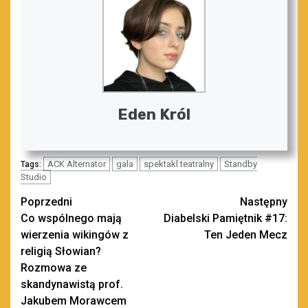
Eden Król
ACK Alternator
gala
spektakl teatralny
Standby
Tags:
Studio
Zobacz
Poprzedni
Następny
Co wspólnego mają
Diabelski Pamiętnik #17:
wpisy
wierzenia wikingów z
Ten Jeden Mecz
religią Słowian?
Rozmowa ze
skandynawistą prof.
Jakubem Morawcem