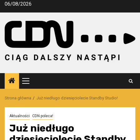
Przejdź
06/08/2026
do
treści
Menu
główne
Strona główna
Już niedługo dziesięciolecie Standby Studio!
Aktualności
CDN poleca!
Już niedługo
dziesięciolecie Standby