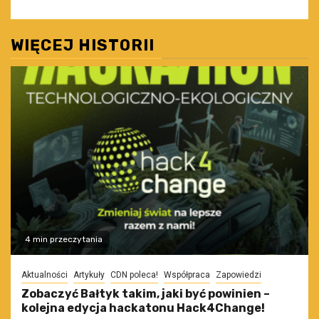
WIĘCEJ HISTORII
4 min przeczytania
Aktualności
Artykuły
CDN poleca!
Współpraca
Zapowiedzi
Zobaczyć Bałtyk takim, jaki być powinien –
kolejna edycja hackatonu Hack4Change!