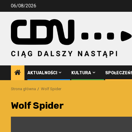
Przejdź
06/08/2026
do
treści
AKTUALNOŚCI
KULTURA
SPOŁECZEŃ
Strona główna
Wolf Spider
Wolf Spider