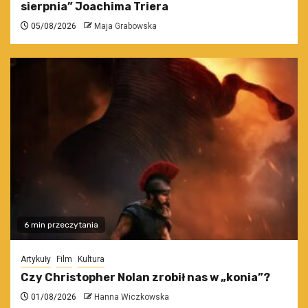
sierpnia” Joachima Triera
05/08/2026
Maja Grabowska
6 min przeczytania
Artykuły
Film
Kultura
Czy Christopher Nolan zrobił nas w „konia”?
01/08/2026
Hanna Wiczkowska