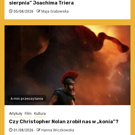
sierpnia” Joachima Triera
05/08/2026
Maja Grabowska
6 min przeczytania
Artykuły
Film
Kultura
Czy Christopher Nolan zrobił nas w „konia”?
01/08/2026
Hanna Wiczkowska