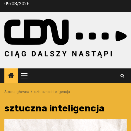
Przejdź
09/08/2026
do
treści
Menu
główne
Strona główna
sztuczna inteligencja
sztuczna inteligencja