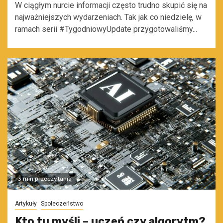
W ciągłym nurcie informacji często trudno skupić się na
najważniejszych wydarzeniach. Tak jak co niedzielę, w
ramach serii #TygodniowyUpdate przygotowaliśmy...
3 min przeczytania
Artykuły
Społeczeństwo
Kto tu myśli – uczeń czy algorytm?