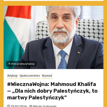
9 min przeczytania
Artykuły
Społeczeństwo
Wywiad
#WiecznaWojna: Mahmoud Khalifa
— „Dla nich dobry Palestyńczyk, to
martwy Palestyńczyk”
25/02/2024
Mikołaj Grabowski