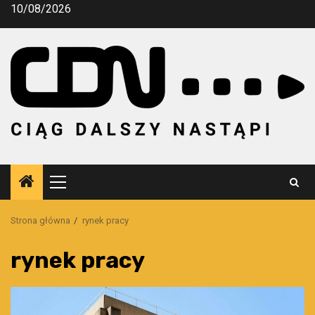
Przejdź
10/08/2026
do
treści
Menu
główne
Strona główna
rynek pracy
rynek pracy