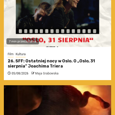
7 min przeczytania
Film
Kultura
26. SFF: Ostatniej nocy w Oslo. O „Oslo, 31
sierpnia” Joachima Triera
05/08/2026
Maja Grabowska