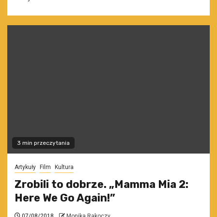
3 min przeczytania
Artykuły
Film
Kultura
Zrobili to dobrze. „Mamma Mia 2:
Here We Go Again!”
07/08/2018
Monika Rakoczy