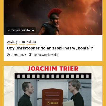
6 min przeczytania
Artykuły
Film
Kultura
Czy Christopher Nolan zrobił nas w „konia”?
01/08/2026
Hanna Wiczkowska