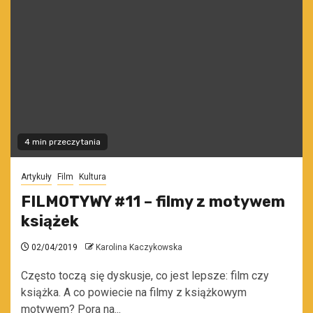
4 min przeczytania
Artykuły
Film
Kultura
FILMOTYWY #11 – filmy z motywem
książek
02/04/2019
Karolina Kaczykowska
Często toczą się dyskusje, co jest lepsze: film czy
książka. A co powiecie na filmy z książkowym
motywem? Pora na...