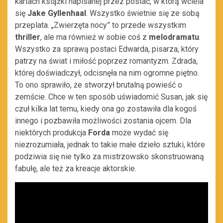
kartach książki napisanej przez postać, w którą wciela
się
Jake Gyllenhaal
. Wszystko świetnie się ze sobą
przeplata. „Zwierzęta nocy” to przede wszystkim
thriller
, ale ma również w sobie coś z
melodramatu
.
Wszystko za sprawą postaci Edwarda, pisarza, który
patrzy na świat i miłość poprzez romantyzm. Zdrada,
której doświadczył, odcisnęła na nim ogromne piętno.
To ono sprawiło, że stworzył brutalną powieść o
zemście. Chce w ten sposób uświadomić Susan, jak się
czuł kilka lat temu, kiedy ona go zostawiła dla kogoś
innego i pozbawiła możliwości zostania ojcem. Dla
niektórych produkcja
Forda
może wydać się
niezrozumiała, jednak to takie małe dzieło sztuki, które
podziwia się nie tylko za mistrzowsko skonstruowaną
fabułę, ale też za kreacje aktorskie.