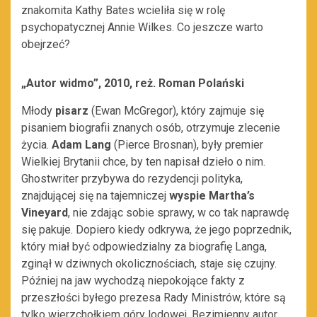
znakomita Kathy Bates wcieliła się w rolę
psychopatycznej Annie Wilkes. Co jeszcze warto
obejrzeć?
„Autor widmo”, 2010, reż. Roman Polański
Młody
pisarz
(Ewan McGregor), który zajmuje się
pisaniem biografii znanych osób, otrzymuje zlecenie
życia.
Adam Lang
(Pierce Brosnan), były premier
Wielkiej Brytanii chce, by ten napisał dzieło o nim.
Ghostwriter przybywa do rezydencji polityka,
znajdującej się na tajemniczej
wyspie Martha’s
Vineyard
, nie zdając sobie sprawy, w co tak naprawdę
się pakuje. Dopiero kiedy odkrywa, że jego poprzednik,
który miał być odpowiedzialny za biografię Langa,
zginął w dziwnych okolicznościach, staje się czujny.
Później na jaw wychodzą niepokojące fakty z
przeszłości byłego prezesa Rady Ministrów, które są
tylko wierzchołkiem góry lodowej. Bezimienny autor