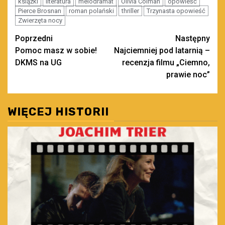
książki
literatura
melodramat
Olivia Colman
opowieść
Pierce Brosnan
roman polański
thriller
Trzynasta opowieść
Zwierzęta nocy
Zobacz
Poprzedni
Następny
Pomoc masz w sobie!
Najciemniej pod latarnią –
wpisy
DKMS na UG
recenzja filmu „Ciemno,
prawie noc”
WIĘCEJ HISTORII