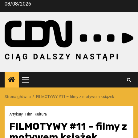
Przejdź
08/08/2026
do
treści
Menu
główne
Strona główna
FILMOTYWY #11 – filmy z motywem książek
Artykuły
Film
Kultura
FILMOTYWY #11 – filmy z
motywem książek