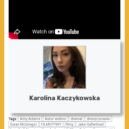
Karolina Kaczykowska
Amy Adams
Autor widmo
dramat
dreszczowiec
Tags:
Ewan McGregor
FILMOTYWY
filmy
Jake Gyllenhaal