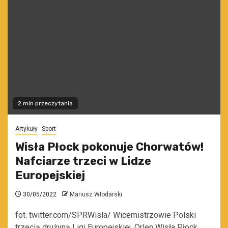
2 min przeczytania
Artykuły
Sport
Wisła Płock pokonuje Chorwatów!
Nafciarze trzeci w Lidze
Europejskiej
30/05/2022
Mariusz Włodarski
fot. twitter.com/SPRWisla/ Wicemistrzowie Polski
trzecią drużyną Ligi Europejskiej. Orlen Wisła Płock