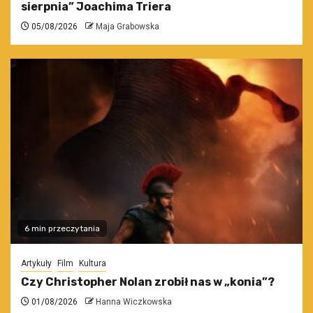
sierpnia” Joachima Triera
05/08/2026
Maja Grabowska
6 min przeczytania
Artykuły
Film
Kultura
Czy Christopher Nolan zrobił nas w „konia”?
01/08/2026
Hanna Wiczkowska