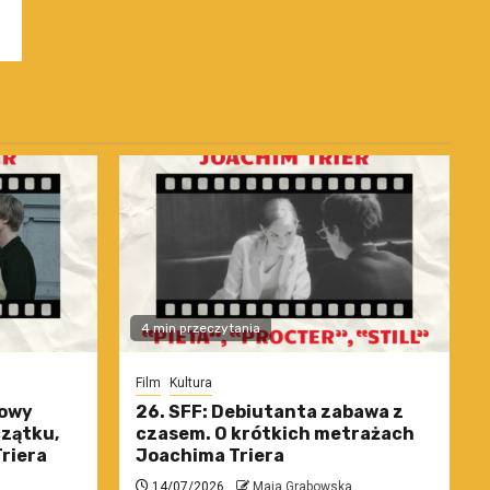
4 min przeczytania
Film
Kultura
nowy
26. SFF: Debiutanta zabawa z
czątku,
czasem. O krótkich metrażach
riera
Joachima Triera
14/07/2026
Maja Grabowska