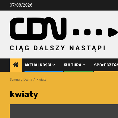
Przejdź
07/08/2026
do
treści
AKTUALNOŚCI
KULTURA
SPOŁECZEŃ
Strona główna
kwiaty
kwiaty