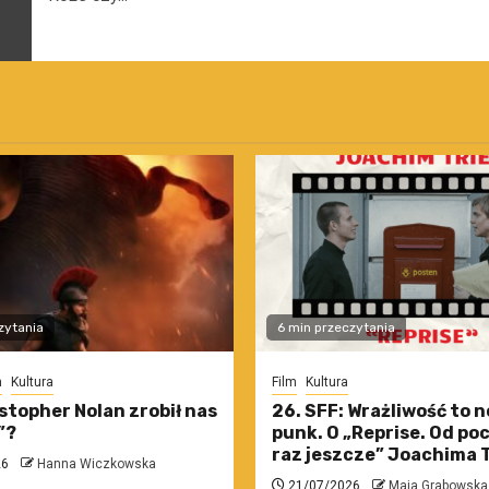
zytania
6 min przeczytania
m
Kultura
Film
Kultura
stopher Nolan zrobił nas
26. SFF: Wrażliwość to 
”?
punk. O „Reprise. Od po
raz jeszcze” Joachima T
26
Hanna Wiczkowska
21/07/2026
Maja Grabowska