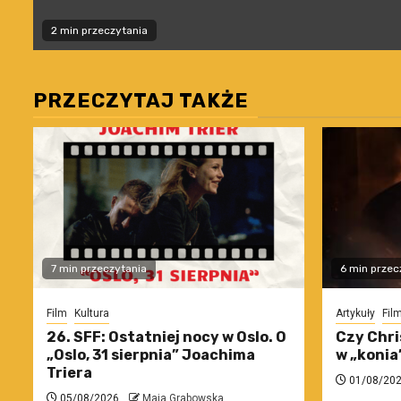
2 min przeczytania
PRZECZYTAJ TAKŻE
7 min przeczytania
6 min przec
Film
Kultura
Artykuły
Fil
26. SFF: Ostatniej nocy w Oslo. O
Czy Chri
„Oslo, 31 sierpnia” Joachima
w „konia
Triera
01/08/20
05/08/2026
Maja Grabowska