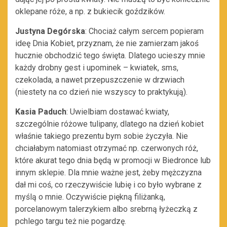
oklepane róże, a np. z bukiecik goździków.
Justyna Degórska
: Chociaż całym sercem popieram
ideę Dnia Kobiet, przyznam, że nie zamierzam jakoś
hucznie obchodzić tego święta. Dlatego ucieszy mnie
każdy drobny gest i upominek – kwiatek, sms,
czekolada, a nawet przepuszczenie w drzwiach
(niestety na co dzień nie wszyscy to praktykują).
Kasia Paduch
: Uwielbiam dostawać kwiaty,
szczególnie różowe tulipany, dlatego na dzień kobiet
właśnie takiego prezentu bym sobie życzyła. Nie
chciałabym natomiast otrzymać np. czerwonych róż,
które akurat tego dnia będą w promocji w Biedronce lub
innym sklepie. Dla mnie ważne jest, żeby mężczyzna
dał mi coś, co rzeczywiście lubię i co było wybrane z
myślą o mnie. Oczywiście piękną filiżanką,
porcelanowym talerzykiem albo srebrną łyżeczką z
pchlego targu też nie pogardzę.