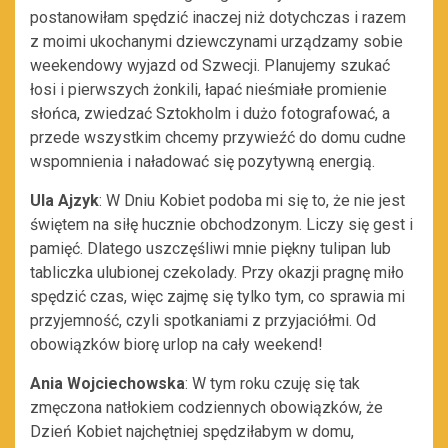
postanowiłam spędzić inaczej niż dotychczas i razem
z moimi ukochanymi dziewczynami urządzamy sobie
weekendowy wyjazd od Szwecji. Planujemy szukać
łosi i pierwszych żonkili, łapać nieśmiałe promienie
słońca, zwiedzać Sztokholm i dużo fotografować, a
przede wszystkim chcemy przywieźć do domu cudne
wspomnienia i naładować się pozytywną energią.
Ula Ajzyk
: W Dniu Kobiet podoba mi się to, że nie jest
świętem na siłę hucznie obchodzonym. Liczy się gest i
pamięć. Dlatego uszczęśliwi mnie piękny tulipan lub
tabliczka ulubionej czekolady. Przy okazji pragnę miło
spędzić czas, więc zajmę się tylko tym, co sprawia mi
przyjemność, czyli spotkaniami z przyjaciółmi. Od
obowiązków biorę urlop na cały weekend!
Ania Wojciechowska
: W tym roku czuję się tak
zmęczona natłokiem codziennych obowiązków, że
Dzień Kobiet najchętniej spędziłabym w domu,