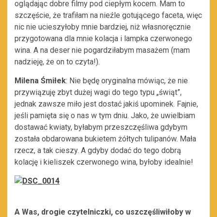
oglądając dobre filmy pod ciepłym kocem. Mam to
szczęście, że trafiłam na nieźle gotującego faceta, więc
nic nie ucieszyłoby mnie bardziej, niż własnoręcznie
przygotowana dla mnie kolacja i lampka czerwonego
wina. A na deser nie pogardziłabym masażem (mam
nadzieję, że on to czyta!).
Milena Śmiłek
: Nie będę oryginalna mówiąc, że nie
przywiązuję zbyt dużej wagi do tego typu „świąt”,
jednak zawsze miło jest dostać jakiś upominek. Fajnie,
jeśli pamięta się o nas w tym dniu. Jako, że uwielbiam
dostawać kwiaty, byłabym przeszczęśliwa gdybym
została obdarowana bukietem żółtych tulipanów. Mała
rzecz, a tak cieszy. A gdyby dodać do tego dobrą
kolację i kieliszek czerwonego wina, byłoby idealnie!
A Was, drogie czytelniczki, co uszczęśliwiłoby w