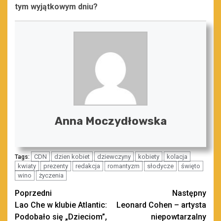
tym wyjątkowym dniu?
Anna Moczydłowska
CDN
dzien kobiet
dziewczyny
kobiety
kolacja
Tags:
kwiaty
prezenty
redakcja
romantyzm
słodycze
święto
wino
życzenia
Zobacz
Poprzedni
Następny
Lao Che w klubie Atlantic:
Leonard Cohen – artysta
wpisy
Podobało się „Dzieciom”,
niepowtarzalny