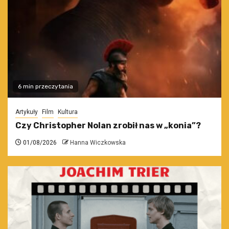
6 min przeczytania
Artykuły
Film
Kultura
Czy Christopher Nolan zrobił nas w „konia”?
01/08/2026
Hanna Wiczkowska