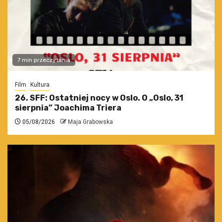
7 min przeczytania
Film
Kultura
26. SFF: Ostatniej nocy w Oslo. O „Oslo, 31
sierpnia” Joachima Triera
05/08/2026
Maja Grabowska