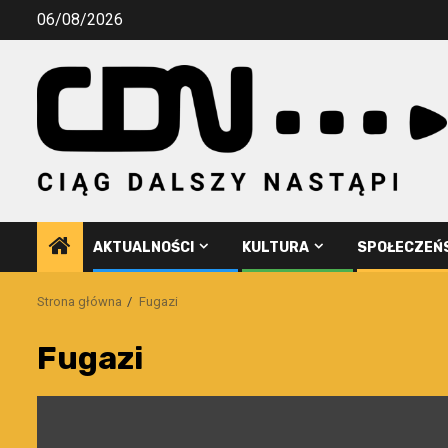
Przejdź
06/08/2026
do
treści
AKTUALNOŚCI
KULTURA
SPOŁECZEŃ
Strona główna
Fugazi
Fugazi