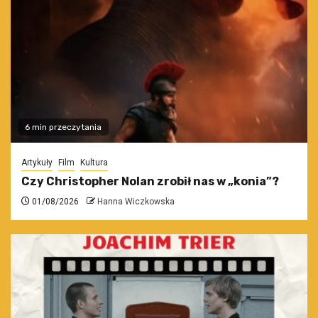
6 min przeczytania
Artykuły
Film
Kultura
Czy Christopher Nolan zrobił nas w „konia”?
01/08/2026
Hanna Wiczkowska