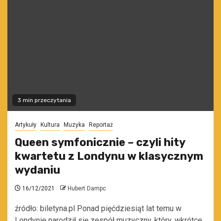
3 min przeczytania
Artykuły
Kultura
Muzyka
Reportaż
Queen symfonicznie – czyli hity
kwartetu z Londynu w klasycznym
wydaniu
16/12/2021
Hubert Dampc
źródło: biletyna.pl Ponad pięćdziesiąt lat temu w
Londynie narodził się zespół muzyczny, który, wkrótce