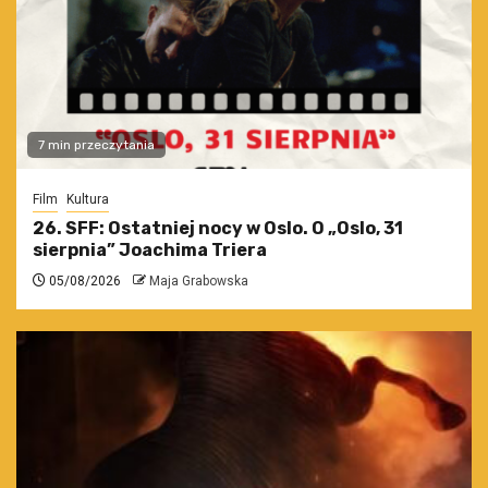
7 min przeczytania
Film
Kultura
26. SFF: Ostatniej nocy w Oslo. O „Oslo, 31
sierpnia” Joachima Triera
05/08/2026
Maja Grabowska