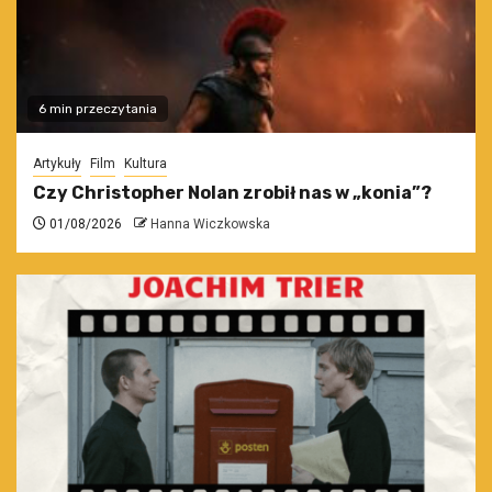
6 min przeczytania
Artykuły
Film
Kultura
Czy Christopher Nolan zrobił nas w „konia”?
01/08/2026
Hanna Wiczkowska