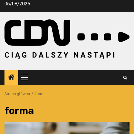
Przejdź
06/08/2026
do
treści
Menu
główne
Strona główna
forma
forma