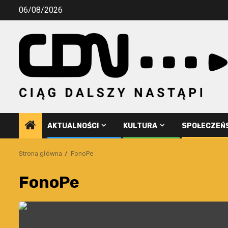
Przejdź
06/08/2026
do
treści
AKTUALNOŚCI
KULTURA
SPOŁECZEŃ
Strona główna
FonoPe
FonoPe