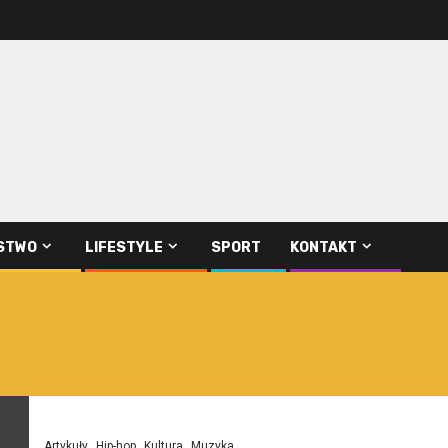
STWO
LIFESTYLE
SPORT
KONTAKT
Artykuły
Hip-hop
Kultura
Muzyka