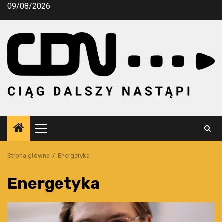
Przejdź
09/08/2026
do
treści
Menu
główne
Strona główna
Energetyka
Energetyka