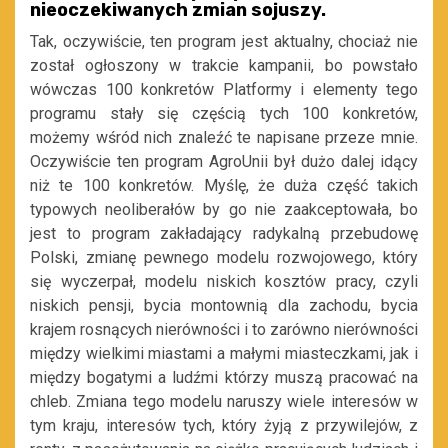
nieoczekiwanych zmian sojuszy.
Tak, oczywiście, ten program jest aktualny, chociaż nie
został ogłoszony w trakcie kampanii, bo powstało
wówczas 100 konkretów Platformy i elementy tego
programu stały się częścią tych 100 konkretów,
możemy wśród nich znaleźć te napisane przeze mnie.
Oczywiście ten program AgroUnii był dużo dalej idący
niż te 100 konkretów. Myślę, że duża część takich
typowych neoliberałów by go nie zaakceptowała, bo
jest to program zakładający radykalną przebudowę
Polski, zmianę pewnego modelu rozwojowego, który
się wyczerpał, modelu niskich kosztów pracy, czyli
niskich pensji, bycia montownią dla zachodu, bycia
krajem rosnących nierówności i to zarówno nierówności
między wielkimi miastami a małymi miasteczkami, jak i
między bogatymi a ludźmi którzy muszą pracować na
chleb. Zmiana tego modelu naruszy wiele interesów w
tym kraju, interesów tych, który żyją z przywilejów, z