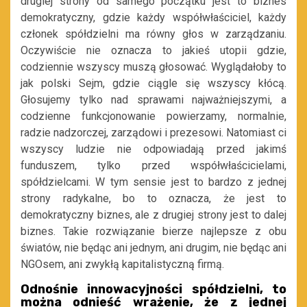
drugiej strony od samego początku jest to biznes
demokratyczny, gdzie każdy współwłaściciel, każdy
członek spółdzielni ma równy głos w zarządzaniu.
Oczywiście nie oznacza to jakieś utopii gdzie,
codziennie wszyscy muszą głosować. Wyglądałoby to
jak polski Sejm, gdzie ciągle się wszyscy kłócą.
Głosujemy tylko nad sprawami najważniejszymi, a
codzienne funkcjonowanie powierzamy, normalnie,
radzie nadzorczej, zarządowi i prezesowi. Natomiast ci
wszyscy ludzie nie odpowiadają przed jakimś
funduszem, tylko przed współwłaścicielami,
spółdzielcami. W tym sensie jest to bardzo z jednej
strony radykalne, bo to oznacza, że jest to
demokratyczny biznes, ale z drugiej strony jest to dalej
biznes. Takie rozwiązanie bierze najlepsze z obu
światów, nie będąc ani jednym, ani drugim, nie będąc ani
NGOsem, ani zwykłą kapitalistyczną firmą.
Odnośnie innowacyjności spółdzielni, to
można odnieść wrażenie, że z jednej