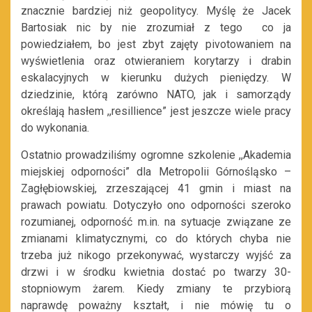
znacznie bardziej niż geopolitycy. Myślę że Jacek
Bartosiak nic by nie zrozumiał z tego co ja
powiedziałem, bo jest zbyt zajęty pivotowaniem na
wyświetlenia oraz otwieraniem korytarzy i drabin
eskalacyjnych w kierunku dużych pieniędzy. W
dziedzinie, którą zarówno NATO, jak i samorządy
określają hasłem ,,resillience” jest jeszcze wiele pracy
do wykonania.
Ostatnio prowadziliśmy ogromne szkolenie ,,Akademia
miejskiej odporności” dla Metropolii Górnośląsko –
Zagłębiowskiej, zrzeszającej 41 gmin i miast na
prawach powiatu. Dotyczyło ono odporności szeroko
rozumianej, odporność m.in. na sytuacje związane ze
zmianami klimatycznymi, co do których chyba nie
trzeba już nikogo przekonywać, wystarczy wyjść za
drzwi i w środku kwietnia dostać po twarzy 30-
stopniowym żarem. Kiedy zmiany te przybiorą
naprawdę poważny kształt, i nie mówię tu o