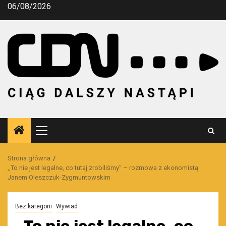
Przejdź
06/08/2026
do
treści
Menu
główne
Strona główna
,,To nie jest legalne, co tutaj zrobiliśmy” – rozmowa z ekonomistą
Janem Oleszczuk-Zygmuntowskim
Bez kategorii
Wywiad