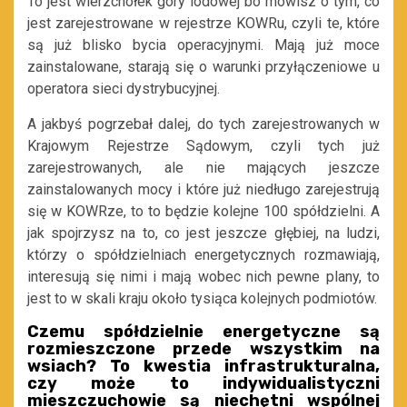
To jest wierzchołek góry lodowej bo mówisz o tym, co
jest zarejestrowane w rejestrze KOWRu, czyli te, które
są już blisko bycia operacyjnymi. Mają już moce
zainstalowane, starają się o warunki przyłączeniowe u
operatora sieci dystrybucyjnej.
A jakbyś pogrzebał dalej, do tych zarejestrowanych w
Krajowym Rejestrze Sądowym, czyli tych już
zarejestrowanych, ale nie mających jeszcze
zainstalowanych mocy i które już niedługo zarejestrują
się w KOWRze, to to będzie kolejne 100 spółdzielni. A
jak spojrzysz na to, co jest jeszcze głębiej, na ludzi,
którzy o spółdzielniach energetycznych rozmawiają,
interesują się nimi i mają wobec nich pewne plany, to
jest to w skali kraju około tysiąca kolejnych podmiotów.
Czemu spółdzielnie energetyczne są
rozmieszczone przede wszystkim na
wsiach? To kwestia infrastrukturalna,
czy może to indywidualistyczni
mieszczuchowie są niechętni wspólnej