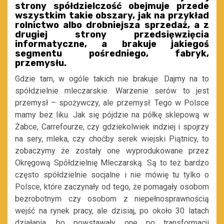
strony spółdzielczość obejmuje przede
wszystkim takie obszary, jak na przykład
rolnictwo albo drobniejsza sprzedaż, a z
drugiej strony przedsięwzięcia
informatyczne, a brakuje jakiegoś
segmentu pośredniego, fabryk,
przemysłu.
Gdzie tam, w ogóle takich nie brakuje. Dajmy na to
spółdzielnie mleczarskie. Warzenie serów to jest
przemysł – spożywczy, ale przemysł. Tego w Polsce
mamy bez liku. Jak się pójdzie na półkę sklepową w
Żabce, Carrefourze, czy gdziekolwiek indziej i spojrzy
na sery, mleka, czy choćby serek wiejski Piątnicy, to
zobaczymy że zostały one wyprodukowane przez
Okręgową Spółdzielnię Mleczarską. Są to też bardzo
często spółdzielnie socjalne i nie mówię tu tylko o
Polsce, które zaczynały od tego, że pomagały osobom
bezrobotnym czy osobom z niepełnosprawnością
wejść na rynek pracy, ale dzisiaj, po około 30 latach
działania, bo powstawały one po transformacji