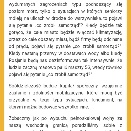
wydumanych zagrożeniach typu podnoszący się
poziom mórz, tylko o sytuacjach w których seniorzy
mdleją na ulicach w drodze do warzywniaka, to pojawi
się pytanie ,,co zrobił samorząd”? Kiedy będzie tak
gorąco, że całe miasto będzie włączać klimatyzację,
przez co całe obszary miast, bądź firmy będą odcinane
od prądu, pojawi się pytanie ,,co zrobił samorząd?”.
Kiedy nastaną przerwy w dostawach wody albo kiedy
Rosjanie będą nas dezinformować tak intensywnie, że
ludzie zaczną masowo palić maszty 5G, wtedy również
pojawi się pytanie ,,co zrobił samorząd?”
Spółdzielczość buduje kapitał społeczny, wzajemne
zaufanie i zdolności mobilizacyjne, które mogą być
przydatne w tego typu sytuacjach, fundament, na
którym można budować wszystko inne.
Zobaczmy jak po wybuchu pełnoskalowej wojny za
naszą wschodnią granicą poradziliśmy sobie z