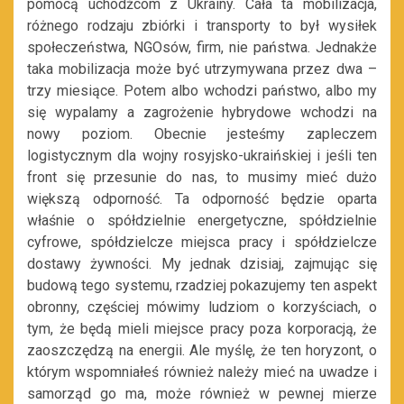
pomocą uchodźcom z Ukrainy. Cała ta mobilizacja,
różnego rodzaju zbiórki i transporty to był wysiłek
społeczeństwa, NGOsów, firm, nie państwa. Jednakże
taka mobilizacja może być utrzymywana przez dwa –
trzy miesiące. Potem albo wchodzi państwo, albo my
się wypalamy a zagrożenie hybrydowe wchodzi na
nowy poziom. Obecnie jesteśmy zapleczem
logistycznym dla wojny rosyjsko-ukraińskiej i jeśli ten
front się przesunie do nas, to musimy mieć dużo
większą odporność. Ta odporność będzie oparta
właśnie o spółdzielnie energetyczne, spółdzielnie
cyfrowe, spółdzielcze miejsca pracy i spółdzielcze
dostawy żywności. My jednak dzisiaj, zajmując się
budową tego systemu, rzadziej pokazujemy ten aspekt
obronny, częściej mówimy ludziom o korzyściach, o
tym, że będą mieli miejsce pracy poza korporacją, że
zaoszczędzą na energii. Ale myślę, że ten horyzont, o
którym wspomniałeś również należy mieć na uwadze i
samorząd go ma, może również w pewnej mierze