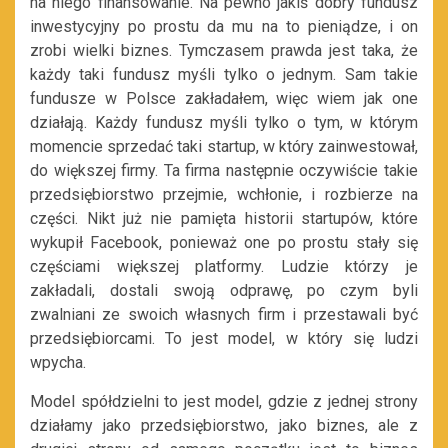
na niego finansowanie. Na pewno jakiś dobry fundusz
inwestycyjny po prostu da mu na to pieniądze, i on
zrobi wielki biznes. Tymczasem prawda jest taka, że
każdy taki fundusz myśli tylko o jednym. Sam takie
fundusze w Polsce zakładałem, więc wiem jak one
działają. Każdy fundusz myśli tylko o tym, w którym
momencie sprzedać taki startup, w który zainwestował,
do większej firmy. Ta firma następnie oczywiście takie
przedsiębiorstwo przejmie, wchłonie, i rozbierze na
części. Nikt już nie pamięta historii startupów, które
wykupił Facebook, ponieważ one po prostu stały się
częściami większej platformy. Ludzie którzy je
zakładali, dostali swoją odprawę, po czym byli
zwalniani ze swoich własnych firm i przestawali być
przedsiębiorcami. To jest model, w który się ludzi
wpycha.
Model spółdzielni to jest model, gdzie z jednej strony
działamy jako przedsiębiorstwo, jako biznes, ale z