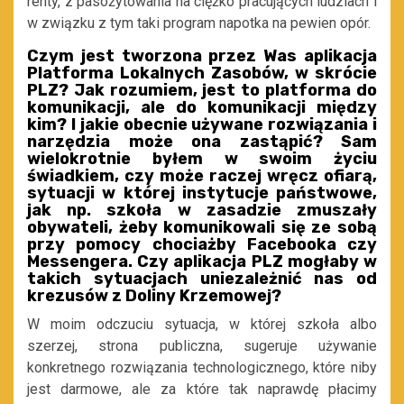
renty, z pasożytowania na ciężko pracujących ludziach i
w związku z tym taki program napotka na pewien opór.
Czym jest tworzona przez Was aplikacja
Platforma Lokalnych Zasobów, w skrócie
PLZ? Jak rozumiem, jest to platforma do
komunikacji, ale do komunikacji między
kim? I jakie obecnie używane rozwiązania i
narzędzia może ona zastąpić? Sam
wielokrotnie byłem w swoim życiu
świadkiem, czy może raczej wręcz ofiarą,
sytuacji w której instytucje państwowe,
jak np. szkoła w zasadzie zmuszały
obywateli, żeby komunikowali się ze sobą
przy pomocy chociażby Facebooka czy
Messengera. Czy aplikacja PLZ mogłaby w
takich sytuacjach uniezależnić nas od
krezusów z Doliny Krzemowej?
W moim odczuciu sytuacja, w której szkoła albo
szerzej, strona publiczna, sugeruje używanie
konkretnego rozwiązania technologicznego, które niby
jest darmowe, ale za które tak naprawdę płacimy