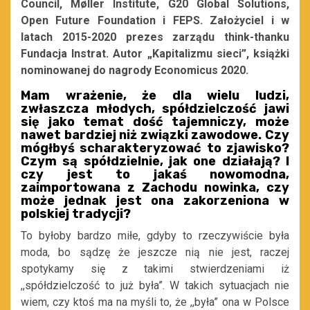
Council, Møller Institute, G20 Global Solutions,
Open Future Foundation i FEPS. Założyciel i w
latach 2015-2020 prezes zarządu think-thanku
Fundacja Instrat. Auto
r „Kapitalizmu sieci”, książki
nominowanej do nagrody Economicus 2020.
Mam wrażenie, że dla wielu ludzi,
zwłaszcza młodych, spółdzielczość jawi
się jako temat dość tajemniczy, może
nawet bardziej niż związki zawodowe. Czy
mógłbyś scharakteryzować to zjawisko?
Czym są spółdzielnie, jak one działają? I
czy jest to jakaś nowomodna,
zaimportowana z Zachodu nowinka, czy
może jednak jest ona zakorzeniona w
polskiej tradycji?
To byłoby bardzo miłe, gdyby to rzeczywiście była
moda, bo sądzę że jeszcze nią nie jest, raczej
spotykamy się z takimi stwierdzeniami iż
,,spółdzielczość to już była”. W takich sytuacjach nie
wiem, czy ktoś ma na myśli to, że ,,była” ona w Polsce