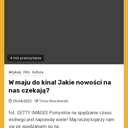
4 min przeczytania
Artykuły
Film
Kultura
W maju do kina! Jakie nowości na
nas czekają?
29/04/2022
Timur Wesołowski
fot.: GETTY IMAGES Pomysłów na spędzanie czasu
wolnego jest naprawdę wiele! Maj raczej kojarzy nam
się ze spędzaniem go na...