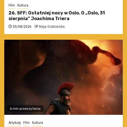
Film
Kultura
26. SFF: Ostatniej nocy w Oslo. O „Oslo, 31
sierpnia” Joachima Triera
05/08/2026
Maja Grabowska
6 min przeczytania
Artykuły
Film
Kultura