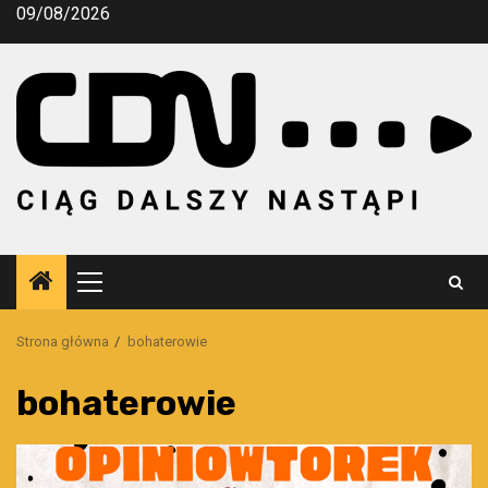
Przejdź
09/08/2026
do
treści
Menu
główne
Strona główna
bohaterowie
bohaterowie