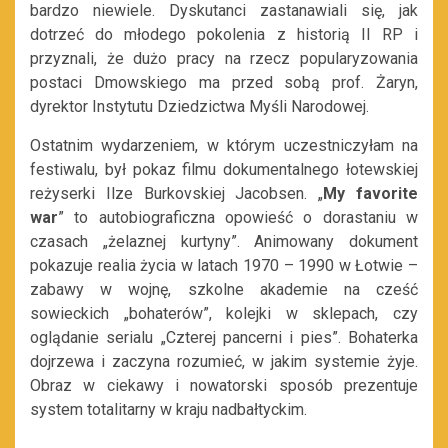
bardzo niewiele. Dyskutanci zastanawiali się, jak
dotrzeć do młodego pokolenia z historią II RP i
przyznali, że dużo pracy na rzecz popularyzowania
postaci Dmowskiego ma przed sobą prof. Żaryn,
dyrektor Instytutu Dziedzictwa Myśli Narodowej.
Ostatnim wydarzeniem, w którym uczestniczyłam na
festiwalu, był pokaz filmu dokumentalnego łotewskiej
reżyserki Ilze Burkovskiej Jacobsen. „
My favorite
war
” to autobiograficzna opowieść o dorastaniu w
czasach „żelaznej kurtyny”. Animowany dokument
pokazuje realia życia w latach 1970 – 1990 w Łotwie –
zabawy w wojnę, szkolne akademie na cześć
sowieckich „bohaterów”, kolejki w sklepach, czy
oglądanie serialu „Czterej pancerni i pies”. Bohaterka
dojrzewa i zaczyna rozumieć, w jakim systemie żyje.
Obraz w ciekawy i nowatorski sposób prezentuje
system totalitarny w kraju nadbałtyckim.