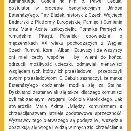
Kamińskiego. Gościli na nim: o. Paweł Cebula,
postulator w procesie beatyfikacyjnym Jánosa
Esterházy’ego, Petr Blažek, historyk z Czech, Wojciech
Bednarski z Platformy Europejskiej Pamięci i Sumienia
oraz Marie Axinte, założycielka Pomnika Pamięci w
rumuńskim Pitești. Paneliści opowiedzieli o
męczennikach XX wieku pochodzących z Węgier,
Czech, Rumunii, Korei i Albanii. Zauważyli, że wszyscy
oni mieli cechy wspólne – byli wierni do końca,
odrzucili możliwość ucieczki, odmawiali nienawiści
względem tych, którzy ich prześladowali i przebaczyli
swoim prześladowcom. O. Cebula zaznaczył, że matka
Esterházy’ego codziennie modliła się za Stalina.
Dyskutanci zastanawiali się także, dlaczego komuniści
byli tak zaciętymi wrogami Kościoła Katolickiego. Jak
stwierdziła Maria Axinte: „Między komunizmem a
chrześcijaństwem istnieje podstawowa sprzeczność.
Wyznawcy tego pierwszego są podejrzliwi, wszędzie
doszukują się wroga i widzą w innych zło, chrześcijanie