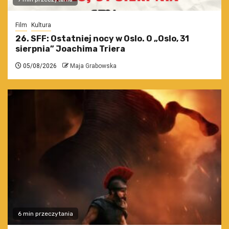
Film
Kultura
26. SFF: Ostatniej nocy w Oslo. O „Oslo, 31
sierpnia” Joachima Triera
05/08/2026
Maja Grabowska
6 min przeczytania