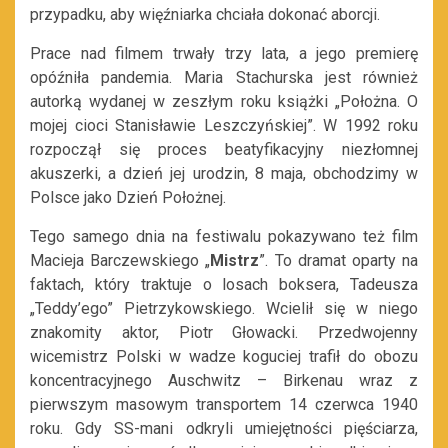
przypadku, aby więźniarka chciała dokonać aborcji.
Prace nad filmem trwały trzy lata, a jego premierę
opóźniła pandemia. Maria Stachurska jest również
autorką wydanej w zeszłym roku książki „Położna. O
mojej cioci Stanisławie Leszczyńskiej”. W 1992 roku
rozpoczął się proces beatyfikacyjny niezłomnej
akuszerki, a dzień jej urodzin, 8 maja, obchodzimy w
Polsce jako Dzień Położnej.
Tego samego dnia na festiwalu pokazywano też film
Macieja Barczewskiego „
Mistrz
”. To dramat oparty na
faktach, który traktuje o losach boksera, Tadeusza
„Teddy’ego” Pietrzykowskiego. Wcielił się w niego
znakomity aktor, Piotr Głowacki. Przedwojenny
wicemistrz Polski w wadze koguciej trafił do obozu
koncentracyjnego Auschwitz – Birkenau wraz z
pierwszym masowym transportem 14 czerwca 1940
roku. Gdy SS-mani odkryli umiejętności pięściarza,