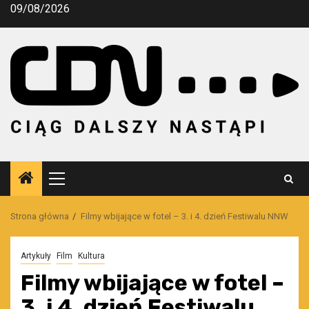
Przejdź
09/08/2026
do
treści
Menu
główne
Strona główna
Filmy wbijające w fotel – 3. i 4. dzień Festiwalu NNW
Artykuły
Film
Kultura
Filmy wbijające w fotel –
3. i 4. dzień Festiwalu