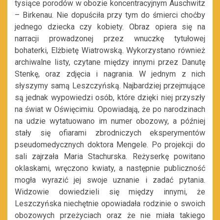
tysiące porodów w obozie koncentracyjnym Auschwitz
– Birkenau. Nie dopuściła przy tym do śmierci choćby
jednego dziecka czy kobiety. Obraz opiera się na
narracji prowadzonej przez wnuczkę tytułowej
bohaterki, Elżbietę Wiatrowską. Wykorzystano również
archiwalne listy, czytane między innymi przez Danutę
Stenkę, oraz zdjęcia i nagrania. W jednym z nich
słyszymy samą Leszczyńską. Najbardziej przejmujące
są jednak wypowiedzi osób, które dzięki niej przyszły
na świat w Oświęcimiu. Opowiadają, że po narodzinach
na udzie wytatuowano im numer obozowy, a później
stały się ofiarami zbrodniczych eksperymentów
pseudomedycznych doktora Mengele. Po projekcji do
sali zajrzała Maria Stachurska. Reżyserkę powitano
oklaskami, wręczono kwiaty, a następnie publiczność
mogła wyrazić jej swoje uznanie i zadać pytania.
Widzowie dowiedzieli się między innymi, że
Leszczyńska niechętnie opowiadała rodzinie o swoich
obozowych przeżyciach oraz że nie miała takiego