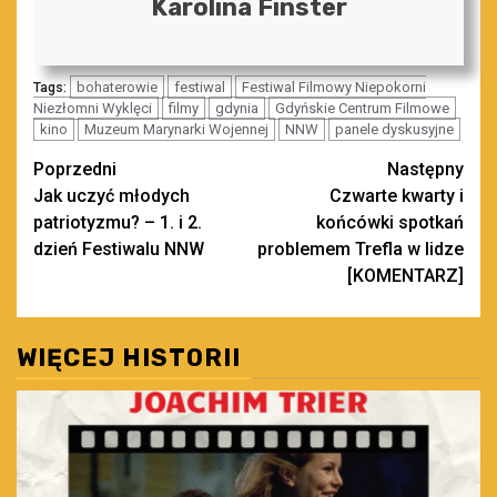
Karolina Finster
bohaterowie
festiwal
Festiwal Filmowy Niepokorni
Tags:
Niezłomni Wyklęci
filmy
gdynia
Gdyńskie Centrum Filmowe
kino
Muzeum Marynarki Wojennej
NNW
panele dyskusyjne
Zobacz
Poprzedni
Następny
Jak uczyć młodych
Czwarte kwarty i
wpisy
patriotyzmu? – 1. i 2.
końcówki spotkań
dzień Festiwalu NNW
problemem Trefla w lidze
[KOMENTARZ]
WIĘCEJ HISTORII