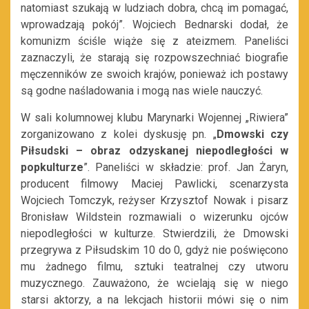
natomiast szukają w ludziach dobra, chcą im pomagać,
wprowadzają pokój”. Wojciech Bednarski dodał, że
komunizm ściśle wiąże się z ateizmem. Paneliści
zaznaczyli, że starają się rozpowszechniać biografie
męczenników ze swoich krajów, ponieważ ich postawy
są godne naśladowania i mogą nas wiele nauczyć.
W sali kolumnowej klubu Marynarki Wojennej „Riwiera”
zorganizowano z kolei dyskusję pn. „
Dmowski czy
Piłsudski – obraz odzyskanej niepodległości w
popkulturze
”. Paneliści w składzie: prof. Jan Żaryn,
producent filmowy Maciej Pawlicki, scenarzysta
Wojciech Tomczyk, reżyser Krzysztof Nowak i pisarz
Bronisław Wildstein rozmawiali o wizerunku ojców
niepodległości w kulturze. Stwierdzili, że Dmowski
przegrywa z Piłsudskim 10 do 0, gdyż nie poświęcono
mu żadnego filmu, sztuki teatralnej czy utworu
muzycznego. Zauważono, że wcielają się w niego
starsi aktorzy, a na lekcjach historii mówi się o nim