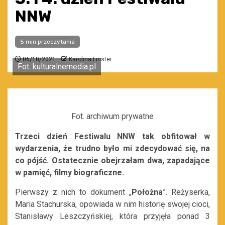
NNW
5 min przeczytania
06/10/2021
Karolina Finster
Fot. kulturalnemedia.pl
Fot. archiwum prywatne
Trzeci dzień Festiwalu NNW tak obfitował w
wydarzenia, że trudno było mi zdecydować się, na
co pójść. Ostatecznie obejrzałam dwa, zapadające
w pamięć, filmy biograficzne.
Pierwszy z nich to dokument „
Położna
”. Reżyserka,
Maria Stachurska, opowiada w nim historię swojej cioci,
Stanisławy Leszczyńskiej, która przyjęła ponad 3