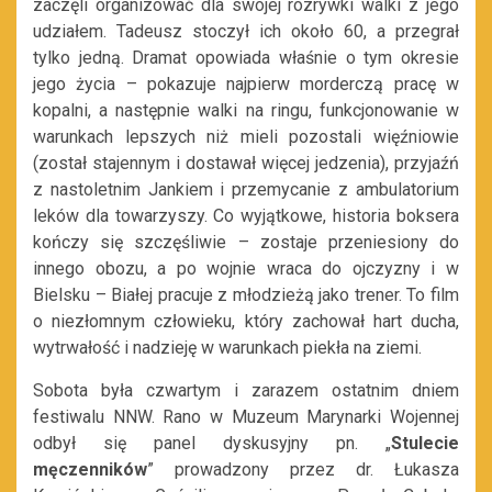
zaczęli organizować dla swojej rozrywki walki z jego
udziałem. Tadeusz stoczył ich około 60, a przegrał
tylko jedną. Dramat opowiada właśnie o tym okresie
jego życia – pokazuje najpierw morderczą pracę w
kopalni, a następnie walki na ringu, funkcjonowanie w
warunkach lepszych niż mieli pozostali więźniowie
(został stajennym i dostawał więcej jedzenia), przyjaźń
z nastoletnim Jankiem i przemycanie z ambulatorium
leków dla towarzyszy. Co wyjątkowe, historia boksera
kończy się szczęśliwie – zostaje przeniesiony do
innego obozu, a po wojnie wraca do ojczyzny i w
Bielsku – Białej pracuje z młodzieżą jako trener. To film
o niezłomnym człowieku, który zachował hart ducha,
wytrwałość i nadzieję w warunkach piekła na ziemi.
Sobota była czwartym i zarazem ostatnim dniem
festiwalu NNW. Rano w Muzeum Marynarki Wojennej
odbył się panel dyskusyjny pn. „
Stulecie
męczenników
” prowadzony przez dr. Łukasza