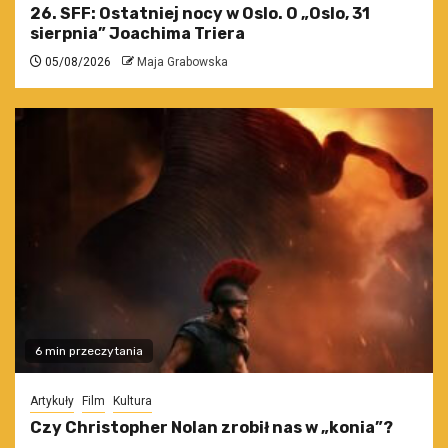
26. SFF: Ostatniej nocy w Oslo. O „Oslo, 31
sierpnia” Joachima Triera
05/08/2026
Maja Grabowska
6 min przeczytania
Artykuły
Film
Kultura
Czy Christopher Nolan zrobił nas w „konia”?