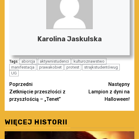
Karolina Jaskulska
aborcja
aktywnistudenci
kulturoznawstwo
Tags:
manifestacja
prawakobiet
protest
strajkstudentówug
UG
Zobacz
Poprzedni
Następny
Zetknięcie przeszłości z
Lampion z dyni na
wpisy
przyszłością – „Tenet”
Halloween!
WIĘCEJ HISTORII