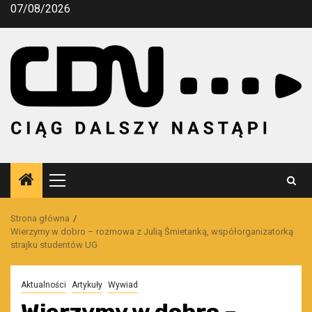
Przejdź
07/08/2026
do
treści
Menu
główne
Strona główna
Wierzymy w dobro – rozmowa z Julią Śmietanką, współorganizatorką
strajku studentów UG
Aktualności
Artykuły
Wywiad