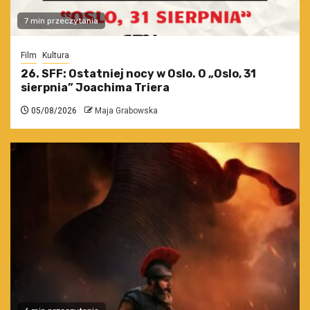
7 min przeczytania
Film
Kultura
26. SFF: Ostatniej nocy w Oslo. O „Oslo, 31
sierpnia” Joachima Triera
05/08/2026
Maja Grabowska