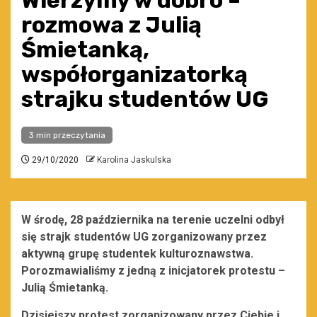
Wierzymy w dobro –
rozmowa z Julią
Śmietanką,
współorganizatorką
strajku studentów UG
3 min przeczytania
29/10/2020
Karolina Jaskulska
W środę, 28 października na terenie uczelni odbył
się strajk studentów UG zorganizowany przez
aktywną grupę studentek kulturoznawstwa.
Porozmawialiśmy z jedną
z inicjatorek protestu –
Julią Śmietanką.
Dzisiejszy protest zorganizowany przez Ciebie i