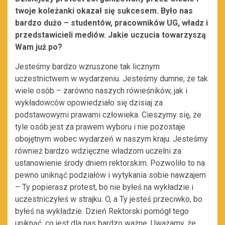
twoje koleżanki okazał się sukcesem. Było nas
bardzo dużo – studentów, pracowników UG, władz i
przedstawicieli mediów. Jakie uczucia towarzyszą
Wam już po?
Jesteśmy bardzo wzruszone tak licznym
uczestnictwem w wydarzeniu. Jesteśmy dumne, że tak
wiele osób – zarówno naszych rówieśników, jak i
wykładowców opowiedziało się dzisiaj za
podstawowymi prawami człowieka. Cieszymy się, że
tyle osób jest za prawem wyboru i nie pozostaje
obojętnym wobec wydarzeń w naszym kraju. Jesteśmy
również bardzo wdzięczne władzom uczelni za
ustanowienie środy dniem rektorskim. Pozwoliło to na
pewno uniknąć podziałów i wytykania sobie nawzajem
– Ty popierasz protest, bo nie byłeś na wykładzie i
uczestniczyłeś w strajku. O, a Ty jesteś przeciwko, bo
byłeś na wykładzie. Dzień Rektorski pomógł tego
uniknąć, co jest dla nas bardzo ważne. Uważamy, że