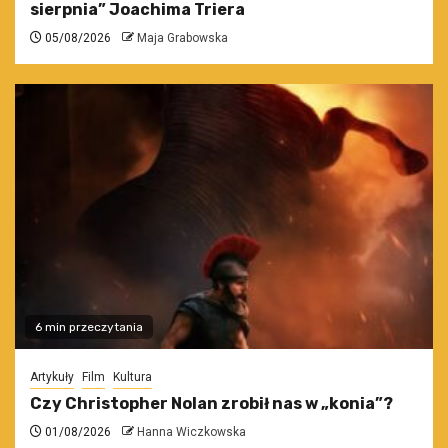
sierpnia” Joachima Triera
05/08/2026
Maja Grabowska
6 min przeczytania
Artykuły
Film
Kultura
Czy Christopher Nolan zrobił nas w „konia”?
01/08/2026
Hanna Wiczkowska