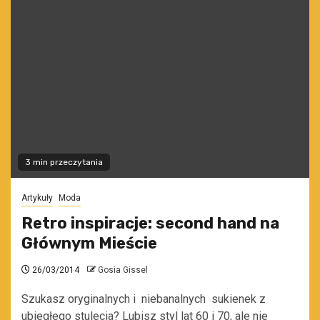
3 min przeczytania
Artykuły
Moda
Retro inspiracje: second hand na
Głównym Mieście
26/03/2014
Gosia Gissel
Szukasz oryginalnych i niebanalnych sukienek z
ubiegłego stulecia? Lubisz styl lat 60 i 70, ale nie