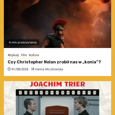
6 min przeczytania
Artykuły
Film
Kultura
Czy Christopher Nolan zrobił nas w „konia”?
01/08/2026
Hanna Wiczkowska