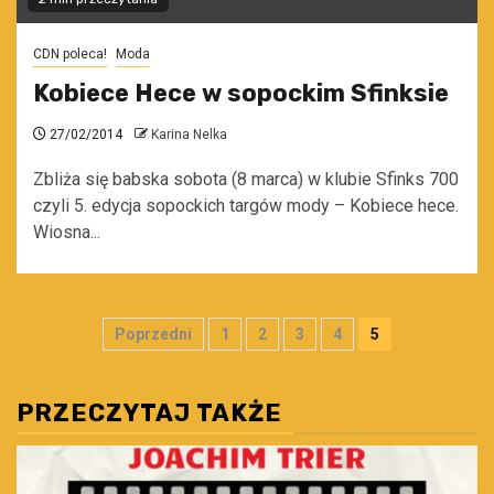
CDN poleca!
Moda
Kobiece Hece w sopockim Sfinksie
27/02/2014
Karina Nelka
Zbliża się babska sobota (8 marca) w klubie Sfinks 700
czyli 5. edycja sopockich targów mody – Kobiece hece.
Wiosna...
Stronicowanie
Poprzedni
1
2
3
4
5
wpisów
PRZECZYTAJ TAKŻE