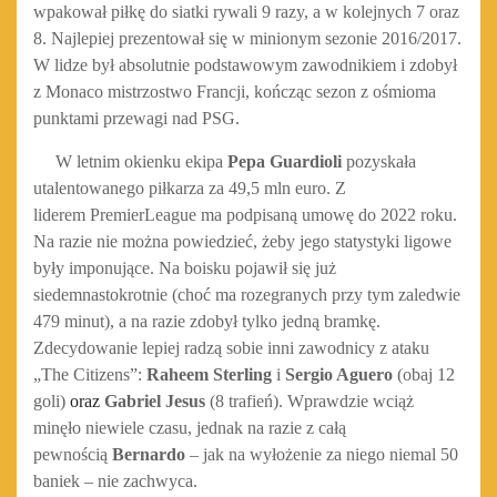
wpakował piłkę do siatki rywali 9 razy, a w kolejnych 7 oraz
8. Najlepiej prezentował się w minionym sezonie 2016/2017.
W lidze był absolutnie podstawowym zawodnikiem i zdobył
z Monaco mistrzostwo Francji, kończąc sezon z ośmioma
punktami przewagi nad PSG.
W letnim okienku ekipa
Pepa Guardioli
pozyskała
utalentowanego piłkarza za 49,5 mln euro. Z
liderem PremierLeague ma podpisaną umowę do 2022 roku.
Na razie nie można powiedzieć, żeby jego statystyki ligowe
były imponujące. Na boisku pojawił się już
siedemnastokrotnie (choć ma rozegranych przy tym zaledwie
479 minut), a na razie zdobył tylko jedną bramkę.
Zdecydowanie lepiej radzą sobie inni zawodnicy z ataku
„The Citizens”:
Raheem Sterling
i
Sergio Aguero
(obaj 12
goli)
oraz
Gabriel Jesus
(8 trafień). Wprawdzie wciąż
minęło niewiele czasu, jednak na razie z całą
pewnością
Bernardo
– jak na wyłożenie za niego niemal 50
baniek – nie zachwyca.