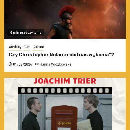
6 min przeczytania
Artykuły
Film
Kultura
Czy Christopher Nolan zrobił nas w „konia”?
01/08/2026
Hanna Wiczkowska