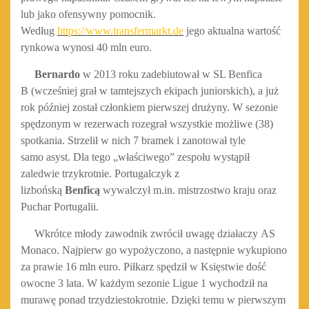
lub jako ofensywny pomocnik.
Według
https://www.transfermarkt.de
jego aktualna wartość
rynkowa wynosi 40 mln euro.
Bernardo
w 2013 roku zadebiutował w SL Benfica
B (wcześniej grał w tamtejszych ekipach juniorskich), a już
rok później został członkiem pierwszej drużyny. W sezonie
spędzonym w rezerwach rozegrał wszystkie możliwe (38)
spotkania. Strzelił w nich 7 bramek i zanotował tyle
samo asyst. Dla tego „właściwego” zespołu wystąpił
zaledwie trzykrotnie. Portugalczyk z
lizbońską
Benficą
wywalczył m.in. mistrzostwo kraju oraz
Puchar Portugalii.
Wkrótce młody zawodnik zwrócił uwagę działaczy AS
Monaco. Najpierw go wypożyczono, a następnie wykupiono
za prawie 16 mln euro. Piłkarz spędził w Księstwie dość
owocne 3 lata. W każdym sezonie Ligue 1 wychodził na
murawę ponad trzydziestokrotnie. Dzięki temu w pierwszym