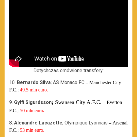
Dotychczas omówione transfery:
10.
Bernardo Silva
; AS Monaco FC
–
Manchester City
F.C.;
49.5 mln euro.
;
Swansea City A.F.C.
9.
Gylfi Sigurdsson
– Everton
F.C.;
50 mln euro
.
8.
Alexandre Lacazette
; Olympique Lyonnais
–
Arsenal
F.C.;
53 mln euro.