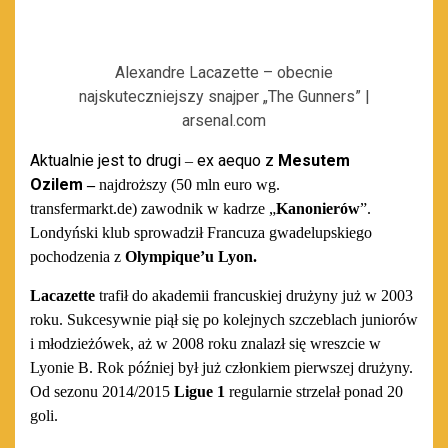
Alexandre Lacazette – obecnie
najskuteczniejszy snajper „The Gunners” |
arsenal.com
Aktualnie
jest to drugi
ex aequo z
Mesutem
–
Ozilem
–
najdroższy (50 mln euro wg.
transfermarkt.de)
zawodnik
w kadrze „
Kanonierów
”.
Londyńsk
i klub
sprowadził
Francuza gwadelupskiego
pochodzenia
z
Olympique’u Lyon.
Lacazette
trafił do akademii francuskie
j drużyny
już w 2003
roku. Sukcesywnie
piął
się po kolejnych szczeblach
juniorów
i młodzieżówek, a
ż w 2008 roku
znalazł się wreszcie w
Lyon
ie
B. Rok później był już członkiem
pierwszej drużyny.
Od sezonu 2014/2015
Ligue 1
regularnie
strzelał
ponad 20
goli
.