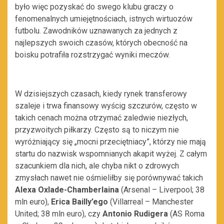
było więc pozyskać
do swego klubu
graczy
o
fenomenalnych umiejętnościach, istnych wirtuozów
futbolu. Zawodników uznawanych za jednych z
najlepszych swoich czasów, któr
ych obecność na
boisku potrafiła rozstrzygać wyniki meczów.
W dzisiejszych czasach, kiedy rynek transferowy
szaleje i trwa finansowy wyścig szczurów, często w
takich
cenach można otrzymać zaledwie niezłych,
przyzwoitych piłkarzy. Często są to niczym nie
wyróżniający się „mocni przeciętniacy”, którzy nie mają
startu do nazwisk wspomnianych akapit wyżej. Z całym
szacunkiem dla nich, ale chyba nikt o zdrowych
zmysłach nawet nie ośmieliłby się porównywać takich
Alexa Oxlade-Chamberlaina
(Arsenal – Liverpool; 38
mln euro),
Erica Bailly’ego
(Villarreal – Manchester
United; 38 mln euro), czy
Antonio Rudigera
(
AS
Roma