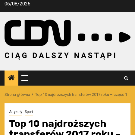
Przejdź
06/08/2026
do
treści
Menu
główne
Strona główna
Top 10 najdroższych transferów 2017 roku – część 1
Artykuły
Sport
Top 10 najdroższych
transferów 2017 roku –