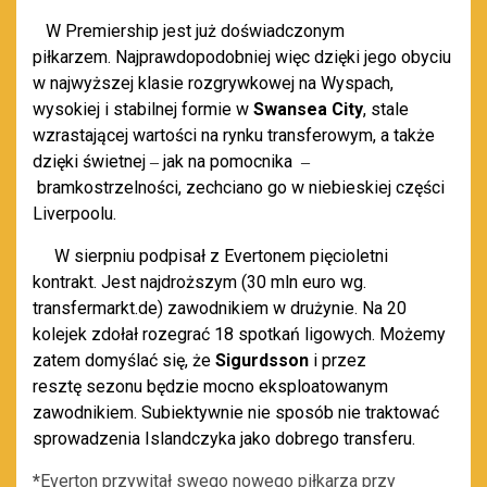
W
Premiership jest już doświadczonym
piłkarzem.
Najprawdopodobniej więc dzięki jego obyciu
w najwyższej klasie rozgrywkowej na Wyspach,
wysokiej i stabilnej formie w
Swansea City
, stale
wzrastającej wartości na rynku transferowym, a także
dzięki świetnej
jak na pomocnika
–
–
bramkostrzelności, zechciano go w niebieskiej części
Liverpoolu.
W sierpniu podpisał z
Evertonem pięcioletni
kontrakt. Jest najdroższym (30 mln euro wg.
transfermarkt.de) zawodnikiem w drużynie. Na 20
kolejek zdołał rozegrać 18 spotkań ligowych. Możemy
zatem domyślać się, że
Sigurdsson
i przez
resztę sezonu będzie mocno eksploatowanym
zawodnikiem. Subiektywnie nie sposób nie traktować
sprowadzenia Islandczyka jako dobrego transferu.
*
Everton przywitał swego nowego piłkarza przy