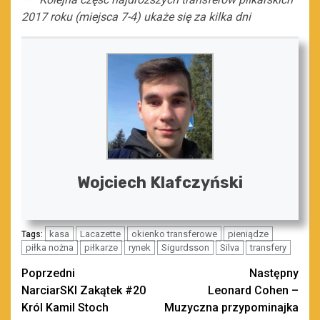
2017 roku (miejsca 7-4) ukaże się za kilka dni
Wojciech Klafczyński
kasa
Lacazette
okienko transferowe
pieniądze
Tags:
piłka nożna
piłkarze
rynek
Sigurdsson
Silva
transfery
Zobacz
Poprzedni
Następny
NarciarSKI Zakątek #20
Leonard Cohen –
wpisy
Król Kamil Stoch
Muzyczna przypominajka