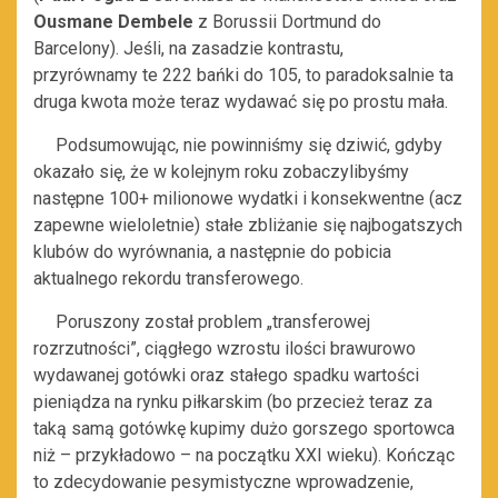
Ousmane Dembele
z Borussii Dortmund do
Barcelony). Jeśli,
na zasadzie kontrastu,
przyrównamy
te 222 bańki do 105, to paradoksalnie ta
druga kwota może teraz wydawać się po prostu mała.
Podsumowując, nie powinniśmy się dziwić, gdyby
okazało się, że w kolejnym roku zobaczylibyśmy
następne 100+ milionowe wydatki i konsekwentne (acz
zapewne wieloletnie) stałe zbliżanie się najbogatszych
klubów do wyrównania, a następnie do pobicia
aktualnego rekordu transferowego.
Poruszony został problem „transferowej
rozrzutności”, ciągłego wzrostu ilości brawurowo
wydawanej gotówki oraz stałego spadku wartości
pieniądza na rynku piłkarskim (bo przecież teraz za
taką samą gotówkę kupimy dużo gorszego sportowca
niż – przykładowo – na początku XXI wieku). Kończąc
to zdecydowanie pesymistyczne wprowadzenie,