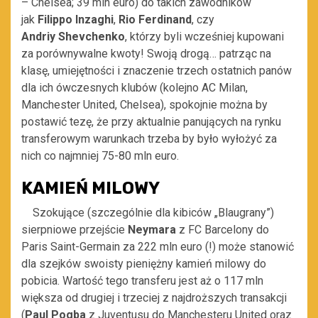
– Chelsea
;
39 mln euro) do takich zawodników
jak
Filippo
Inzaghi
,
Rio Ferdinand
, czy
Andriy Shevchenko
,
którzy byli wcześniej kupowani
za porównywalne kwoty
!
Swoją drogą… p
atrząc na
klasę, umiejętności i znaczenie trzech ostatnich panów
dla
ich
ówczes
n
ych klubów (kolejno
AC Milan
,
Manchester United, Chelsea), spoko
j
nie można by
postawić tezę, że
przy aktualnie panujących na rynku
transferowym warunkach
trzeba by było wyłożyć za
nich co najmniej 75-80 mln euro.
KAMIEŃ MILOWY
Szokujące (szczególnie dla kibiców „Blaugrany”)
sierpniowe przejście
Neymara
z FC Barcelony do
Paris Saint-Germain
za 222 mln euro (!) może stanowić
dla szejków swoisty pieniężny kamień milowy do
pobicia. Wartość tego transferu jest aż o 117 mln
większa od drugiej i trzeciej z najdroższych transakcji
(
Paul Pogba
z Juventusu do Manchesteru United oraz