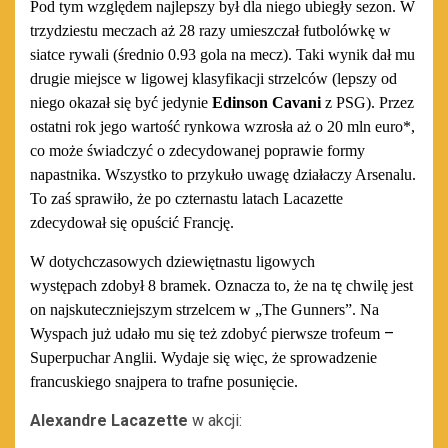
Pod tym względem najlepszy był dla niego ubiegły sezon. W
trzydziestu meczach
aż
28 razy umieszczał futbolówkę w
siatce rywali
(średnio 0.93 gola na mecz)
. Taki wynik dał mu
drugie miejsce w ligowej klasyfikacji strzelców (
lepszy od
niego okazał się być jedynie
Edinson Cavani
z PSG).
Przez
ostatni rok jego wartość rynkowa wzrosła aż o 20 mln euro*,
co może świadczyć o zdecydowanej poprawie formy
napastnika.
Wszystko to
przykuło uwagę działaczy Arsenalu.
To zaś sprawiło, że po czternastu latach Lacazette
zdecydował się opuścić Francję.
W dotychczasowych dziewiętnastu ligowych
występach
zdobył
8
bramek. Oznacza to, że na tę chwilę jest
on
najskuteczniejszym
strzelcem w „The Gunners”
.
Na
–
Wyspach już udało mu się też
zdobyć
pierwsze trofeum
Superpuchar Anglii.
Wydaje się więc, że sprowadzenie
francuskiego snajpera to trafne posunięcie.
Alexandre Lacazette
w akcji: