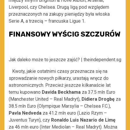
między innymi Brighton & Hove Albion, Arsenal,
Liverpool, czy Chelsea. Drugą ligą pod względem
przeznaczonych na zakupy pieniędzy
była włoska
Serie A, a trzecią
–
francuska Ligue 1.
FINANSOWY WYŚCIG SZCZURÓW
Jak daleko może to jeszcze zajść? | theindependent.sg
Kwoty, jakie ostatnimi czasy przeznacza się na
sprowadzanie nowych piłkarzy, urastają wręcz do
astronomicznych. Przecież jeszcze kilkanaście lat
temu kupowano
Davida Beckhama
za 37.5 mln Euro
(Manchester United – Real Madryt),
Didiera Drogbę
za
38.5 mln Euro (Olympique Marsylia – Chelsea F.C.),
Pavla
Nedveda
za 41.2 mln euro (Lazio Rzym –
Juventus Turyn), czy
Ronaldo
Luis Nazario
de Limę
za 46 mln euro (Inter Mediolan – Real Madryt).
Można