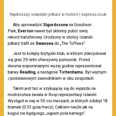
Najdroższy islandzki piłkarz w historii | express.co.uk
Aby sprowadzić
Sigurdssona
na Goodison
Park,
Everton
nawet był skłonny pobić swój
rekord transferowy.
Urodzony w st
o
licy Islandii
piłkarz
traf
ł ze
Swansea
do „The Toffees”.
Jest to kolejny brytyjski klub, w którym
zdecydował
si
ę
grać 29-letni ofensywny pomocnik
.
Przed
dwoma
wspomnianymi wyżej godnie
reprezentował
barwy
Reading
,
a następnie
Tottenhamu.
Był ważnym
i podstawowym
zawodnikiem w obu zespołach.
Takim
jest
też
w szykującej się do wyjazdu n
a
mistrzostwa świata w Rosji
reprezentacji Islandii.
W
ystąpił w
niej w
55-ciu meczach, w których zdobył 18
bramek (0.33 gola/mecz). Całkiem nieźle jak na
kogoś
nie będącego „sępem pola karnego”.