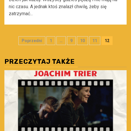
nic czasu. A jednak ktoś znalazł chwilę, żeby się
zatrzymać...
Stronicowanie
Poprzedni
1
…
9
10
11
12
wpisów
PRZECZYTAJ TAKŻE