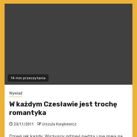
14 min przeczytania
Wywiad
W każdym Czesławie jest trochę
romantyka
23/11/2011
Urszula Korąkiewicz
Dzień jak każdy. Wszyscy gdzieś pędzą i nie mają na