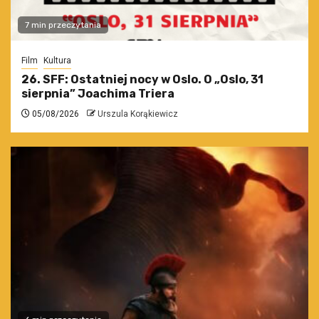
7 min przeczytania
Film
Kultura
26. SFF: Ostatniej nocy w Oslo. O „Oslo, 31
sierpnia” Joachima Triera
05/08/2026
Urszula Korąkiewicz