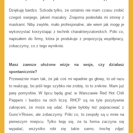
Dziękuję bardzo. Szkoda tylko, że ostatnio nie mam czasu zrobić
czegoś swojego, jakieś masakry. Znajoma podesłała mi stronę z
maskami. Niby zwykłe, mało profesjonalne, ale wiem jak mogę je
wykorzystać korzystając z technik charakteryzatorskich. Póki co,
napisałem do firmy, która je produkuje z propozycją współpracy,
zobaczymy, co z tego wyniknie.
Masz zawsze ułożone wizje na sesje, czy działasz
spontanicznie?
Przeważnie mam tak, że jak coś mi wpadnie go głowy, to od razu
to realizuję, bo jeśli tego szybko nie zrobię, to to zniknie. Mam już
parę pomysłów. W lipcu będą grać w Warszawie Red Hot Chili
Peppers i bardzo na nich liczę. RHCP są na tyle pozytywnie
zakręceni, że może się udać. Fajnie byłoby też popracować z
Guns’n’Roses, ale zobaczymy. Póki co, to zespoły są u mnie na
pierwszym miejscu. Tylko boję się, że ta forma zaczyna się
wypalać, wszystko robi się takie samo, trochę zdjęć