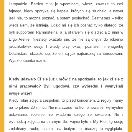
listopadzie. Bardzo miło je wpominam, wiesz, zawsze to coś
fajnego, kiedy spotyka się kapele, których się słuchało, a nawet
jeśli nie, to można poznać, a potem posłuchać. Deathstars – tylko
wiedziałem, że istnieją. Udało mi się ich poznać tylko dlatego, że
byli supportem Rammsteina, a ja starałem się o zdjęcia z nimi w
Ergo Arenie. Niestety okazało się, że nie są chętni do robienia
jakichkolwiek sesji. I wtedy przy okazji poznałem menagerkę
Deathstars, okazało się, że oni są jak najbardziej zainteresowani.
Wyszło spontanicznie.
Kiedy udawało Ci się już umówić na spotkanie, to jak ci się z
nimi pracowało? Byli ugodowi, czy wybredni i wymyślali
swoje wizje?
Kiedy robię zdjęcia zespołom, to przed koncertem. Z reguły mamy
na to jakieś 20 minut. Nie ma czasu na kombinowanie, wymyślne
ustawianie, robienie nie wiadomo czego ze światłem. No i
wychodzą zdjęcia na czarnym tle. Fajnie było z My Riot, tę sesję
zrobiliśmy trochę inaczej, na białym tle, inaczej to wyglądało.