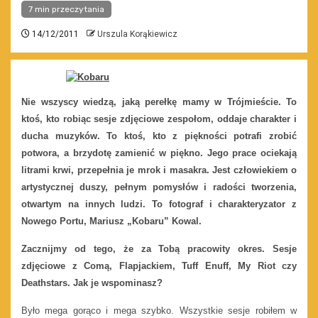
7 min przeczytania
14/12/2011
Urszula Korąkiewicz
Nie wszyscy wiedzą, jaką perełkę mamy w Trójmieście. To
ktoś, kto robiąc sesje zdjęciowe zespołom, oddaje charakter i
ducha muzyków. To ktoś, kto z piękności potrafi zrobić
potwora, a brzydotę zamienić w piękno. Jego prace ociekają
litrami krwi, przepełnia je mrok i masakra. Jest człowiekiem o
artystycznej duszy, pełnym pomysłów i radości tworzenia,
otwartym na innych ludzi. To fotograf i charakteryzator z
Nowego Portu, Mariusz „Kobaru” Kowal.
Zacznijmy od tego, że za Tobą pracowity okres. Sesje
zdjęciowe z Comą, Flapjackiem, Tuff Enuff, My Riot czy
Deathstars. Jak je wspominasz?
Było mega gorąco i mega szybko. Wszystkie sesje robiłem w