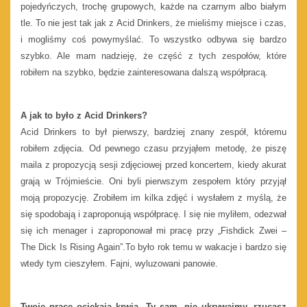
pojedyńczych, trochę grupowych, każde na czarnym albo białym
tle. To nie jest tak jak z Acid Drinkers, że mieliśmy miejsce i czas,
i mogliśmy coś powymyślać. To wszystko odbywa się bardzo
szybko. Ale mam nadzieję, że część z tych zespołów, które
robiłem na szybko, będzie zainteresowana dalszą współpracą.
A jak to było z Acid Drinkers?
Acid Drinkers to był pierwszy, bardziej znany zespół, któremu
robiłem zdjęcia. Od pewnego czasu przyjąłem metodę, że piszę
maila z propozycją sesji zdjęciowej przed koncertem, kiedy akurat
grają w Trójmieście. Oni byli pierwszym zespołem który przyjął
moją propozycję. Zrobiłem im kilka zdjęć i wysłałem z myślą, że
się spodobają i zaproponują współpracę. I się nie myliłem, odezwał
się ich menager i zaproponował mi pracę przy „Fishdick Zwei –
The Dick Is Rising Again”.To było rok temu w wakacje i bardzo się
wtedy tym cieszyłem. Fajni, wyluzowani panowie.
Twoje prace ociekają krwią, Ty sam, nie ukrywajmy, rzucasz