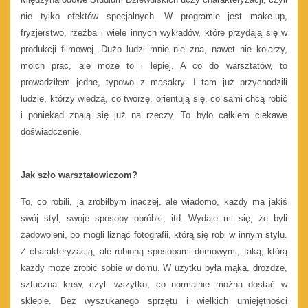
nie tylko efektów specjalnych. W programie jest make-up,
fryzjerstwo, rzeźba i wiele innych wykładów, które przydają się w
produkcji filmowej. Dużo ludzi mnie nie zna, nawet nie kojarzy,
moich prac, ale może to i lepiej. A co do warsztatów, to
prowadziłem jedne, typowo z masakry. I tam już przychodzili
ludzie, którzy wiedzą, co tworzę, orientują się, co sami chcą robić
i poniekąd znają się już na rzeczy. To było całkiem ciekawe
doświadczenie.
Jak szło warsztatowiczom?
To, co robili, ja zrobiłbym inaczej, ale wiadomo, każdy ma jakiś
swój styl, swoje sposoby obróbki, itd. Wydaje mi się, że byli
zadowoleni, bo mogli liznąć fotografii, którą się robi w innym stylu.
Z charakteryzacją, ale robioną sposobami domowymi, taką, którą
każdy może zrobić sobie w domu. W użytku była mąka, drożdże,
sztuczna krew, czyli wszytko, co normalnie można dostać w
sklepie. Bez wyszukanego sprzętu i wielkich umiejętności