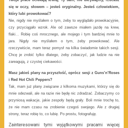
się w oczy, słowem – jesteś oryginalny. Jesteś człowiekiem,
który lubi prowokować?
Nie, nigdy nie myślałem o tym, żeby to wyglądało prowokacyjnie,
czy przyciągało wzrok. Ale od zawsze miałem jazdę na krew,
flaki… Robię coś mrocznego, ale mojego i tym bardziej mnie to
jara. Nigdy nie myślałem o tym, żeby prowokować. Ale
rzeczywiście, mam teraz pomysł na kilka świadomie takich sesji.
Chcę je zrobić tylko dlatego, żeby zobaczyć, jak ludzie na nie
zareagują, z czystej ciekawości.
Masz jakieś plany na przyszłość, oprócz sesji z Guns’n’Roses
i Red Hot Chili Peppers?
Tak, mam już plany związane z kilkoma muzykami, którzy się do
mnie odezwali, ale na razie nie będę nic zdradzać. Zobaczymy co
przyniosą wakacje, jakie zespoły będą grały. Boli mnie trochę to,
że nie mam czasu na zrobienie czegoś swojego. Ale z drugiej
strony, teraz robię to, co lubię. Po prostu, fotografuję.
Zainteresowani tymi wyjątkowymi pracami więcej