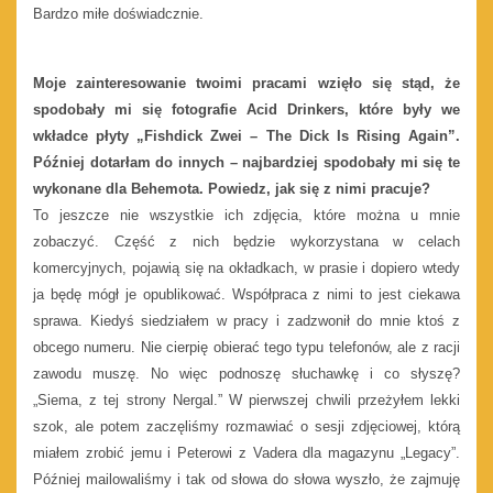
Bardzo miłe doświadcznie.
Moje zainteresowanie twoimi pracami wzięło się stąd, że
spodobały mi się fotografie Acid Drinkers, które były we
wkładce płyty „Fishdick Zwei – The Dick Is Rising Again”.
Później dotarłam do innych – najbardziej spodobały mi się te
wykonane dla Behemota. Powiedz, jak się z nimi pracuje?
To jeszcze nie wszystkie ich zdjęcia, które można u mnie
zobaczyć. Część z nich będzie wykorzystana w celach
komercyjnych, pojawią się na okładkach, w prasie i dopiero wtedy
ja będę mógł je opublikować. Współpraca z nimi to jest ciekawa
sprawa. Kiedyś siedziałem w pracy i zadzwonił do mnie ktoś z
obcego numeru. Nie cierpię obierać tego typu telefonów, ale z racji
zawodu muszę. No więc podnoszę słuchawkę i co słyszę?
„Siema, z tej strony Nergal.” W pierwszej chwili przeżyłem lekki
szok, ale potem zaczęliśmy rozmawiać o sesji zdjęciowej, którą
miałem zrobić jemu i Peterowi z Vadera dla magazynu „Legacy”.
Później mailowaliśmy i tak od słowa do słowa wyszło, że zajmuję