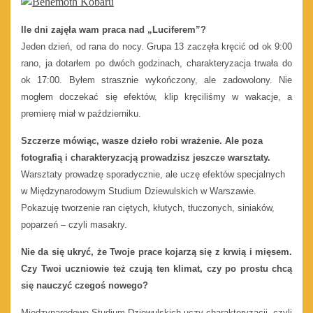
Ile dni zajęła wam praca nad „Luciferem”?
Jeden dzień, od rana do nocy. Grupa 13 zaczęła kręcić od ok 9:00
rano, ja dotarłem po dwóch godzinach, charakteryzacja trwała do
ok 17:00. Byłem strasznie wykończony, ale zadowolony. Nie
mogłem doczekać się efektów, klip kręciliśmy w wakacje, a
premierę miał w październiku.
Szczerze mówiąc, wasze dzieło robi wrażenie. Ale poza
fotografią i charakteryzacją prowadzisz jeszcze warsztaty.
Warsztaty prowadzę sporadycznie, ale uczę efektów specjalnych
w Międzynarodowym Studium Dziewulskich w Warszawie.
Pokazuję tworzenie ran ciętych, kłutych, tłuczonych, siniaków,
poparzeń – czyli masakry.
Nie da się ukryć, że Twoje prace kojarzą się z krwią i mięsem.
Czy Twoi uczniowie też czują ten klimat, czy po prostu chcą
się nauczyć czegoś nowego?
Międzynarodowe Studium Dziewulskich uczy charakteryzacji, czyli