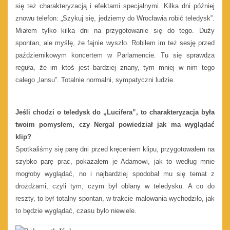
się też charakteryzacją i efektami specjalnymi. Kilka dni później
znowu telefon: „Szykuj się, jedziemy do Wrocławia robić teledysk”.
Miałem tylko kilka dni na przygotowanie się do tego. Duży
spontan, ale myślę, że fajnie wyszło. Robiłem im też sesję przed
październikowym koncertem w Parlamencie. Tu się sprawdza
reguła, że im ktoś jest bardziej znany, tym mniej w nim tego
całego „lansu”. Totalnie normalni, sympatyczni ludzie.
Jeśli chodzi o teledysk do „Lucifera”, to charakteryzacja była
twoim pomysłem, czy Nergal powiedział jak ma wyglądać
klip?
Spotkaliśmy się parę dni przed kręceniem klipu, przygotowałem na
szybko parę prac, pokazałem je Adamowi, jak to według mnie
mogłoby wyglądać, no i najbardziej spodobał mu się temat z
drożdżami, czyli tym, czym był oblany w teledysku. A co do
reszty, to był totalny spontan, w trakcie malowania wychodziło, jak
to będzie wyglądać, czasu było niewiele.