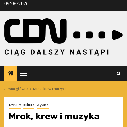
Przejdź
09/08/2026
do
treści
Menu
główne
Strona główna
Mrok, krew i muzyka
Artykuły
Kultura
Wywiad
Mrok, krew i muzyka