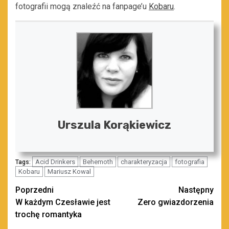
fotografii mogą znaleźć na fanpage’u
Kobaru
.
Urszula Korąkiewicz
Acid Drinkers
Behemoth
charakteryzacja
fotografia
Tags:
Kobaru
Mariusz Kowal
Zobacz
Poprzedni
Następny
W każdym Czesławie jest
Zero gwiazdorzenia
wpisy
trochę romantyka