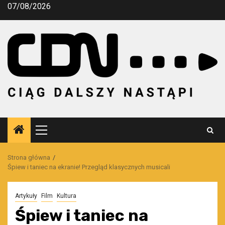
Przejdź
07/08/2026
do
treści
Menu
główne
Strona główna
Śpiew i taniec na ekranie! Przegląd klasycznych musicali
Artykuły
Film
Kultura
Śpiew i taniec na