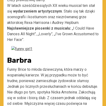
W latach sześćdziesiątych XX wieku musical ten stał
się
wydarzeniem artystycznym
. Stało się tak dzięki
scenografii i kostiumom oraz niezrównanej grze
aktorskiej Rexa Harrisona i Audrey Hepburn.
Najsławniejsze piosenki z musicalu:
„I Could Have
Dances All Night”, „Loverly”, „I’ve Grown Accustomed to
Her Face”.
Barbra
Funny Brice to młoda dziewczyna, która marzy o
wspaniałej karierze. W jej przypadku może to być
trudne, ponieważ zamieszkuje żydowskie slumsy.
Jednak po licznych przesłuchaniach w końcu debiutuje.
Nie długo po tym, spotyka Nicka Arnsteina. Zakochują
się w sobie i biorą ślub. Z czasem jednak oddalają się
od siebie. Mężczyzna więcej czasu poświęca na