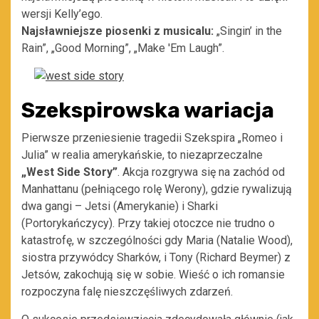
wersji Kelly’ego.
Najsławniejsze piosenki z musicalu:
„Singin’ in the
Rain”, „Good Morning”, „Make 'Em Laugh”.
Szekspirowska wariacja
Pierwsze przeniesienie tragedii Szekspira „Romeo i
Julia” w realia amerykańskie, to niezaprzeczalne
„West Side Story”
. Akcja rozgrywa się na zachód od
Manhattanu (pełniącego rolę Werony), gdzie rywalizują
dwa gangi – Jetsi (Amerykanie) i Sharki
(Portorykańczycy). Przy takiej otoczce nie trudno o
katastrofę, w szczególności gdy Maria (Natalie Wood),
siostra przywódcy Sharków, i Tony (Richard Beymer) z
Jetsów, zakochują się w sobie. Wieść o ich romansie
rozpoczyna falę nieszczęśliwych zdarzeń.