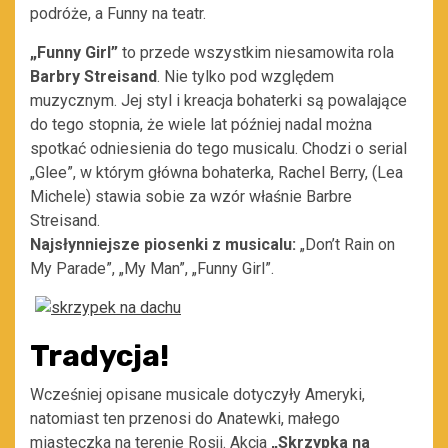
podróże, a Funny na teatr.
„Funny Girl”
to przede wszystkim niesamowita rola
Barbry Streisand
. Nie tylko pod względem
muzycznym. Jej styl i kreacja bohaterki są powalające
do tego stopnia, że wiele lat później nadal można
spotkać odniesienia do tego musicalu. Chodzi o serial
„Glee”, w którym główna bohaterka, Rachel Berry, (Lea
Michele) stawia sobie za wzór właśnie Barbre
Streisand.
Najsłynniejsze piosenki z musicalu:
„Don’t Rain on
My Parade”, „My Man”, „Funny Girl”.
Tradycja!
Wcześniej opisane musicale dotyczyły Ameryki,
natomiast ten przenosi do Anatewki, małego
miasteczka na terenie Rosji. Akcja
„Skrzypka na