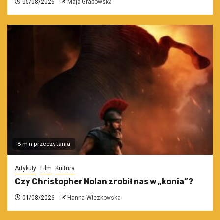
05/08/2026
Maja Grabowska
6 min przeczytania
Artykuły
Film
Kultura
Czy Christopher Nolan zrobił nas w „konia”?
01/08/2026
Hanna Wiczkowska