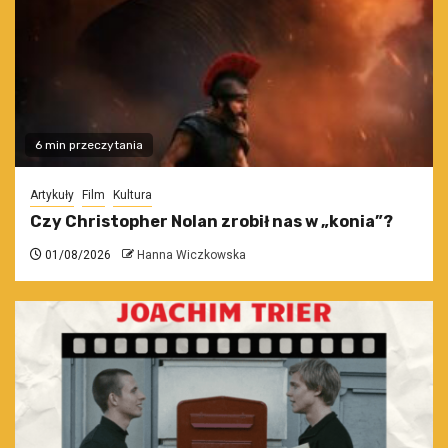
6 min przeczytania
Artykuły
Film
Kultura
Czy Christopher Nolan zrobił nas w „konia”?
01/08/2026
Hanna Wiczkowska