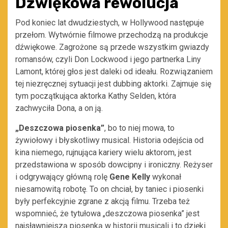
Dźwiękowa rewolucja
Pod koniec lat dwudziestych, w Hollywood następuje
przełom. Wytwórnie filmowe przechodzą na produkcje
dźwiękowe. Zagrożone są przede wszystkim gwiazdy
romansów, czyli Don Lockwood i jego partnerka Liny
Lamont, której głos jest daleki od ideału. Rozwiązaniem
tej niezręcznej sytuacji jest dubbing aktorki. Zajmuje się
tym początkująca aktorka Kathy Selden, która
zachwyciła Dona, a on ją.
„Deszczowa piosenka”
, bo to niej mowa, to
żywiołowy i błyskotliwy musical. Historia odejścia od
kina niemego, rujnująca kariery wielu aktorom, jest
przedstawiona w sposób dowcipny i ironiczny. Reżyser
i odgrywający główną rolę
Gene Kelly
wykonał
niesamowitą robotę. To on chciał, by taniec i piosenki
były perfekcyjnie zgrane z akcją filmu. Trzeba też
wspomnieć, że tytułowa „deszczowa piosenka” jest
najsławniejszą piosenką w historii musicali i to dzięki