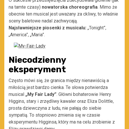
O sukcesie przedsięwzięcia zdecydowała głównie (jak
na tamte czasy)
nowatorska choreografia
. Mimo że
obecnie ten musical jest uważany za ckliwy, to właśnie
sceny baletowe nadal zachwycają.
Najsławniejsze piosenki z musicalu:
„Tonight”,
„America”, „Maria”.
Niecodzienny
eksperyment
Często mówi się, że granica między nienawiścią a
miłością jest bardzo cienka. Te słowa potwierdza
musical
„My Fair Lady”
. Główni bohaterowie Henry
Higgins, stary i zrzędliwy kawaler oraz Eliza Dolittle,
prosta dziewczyna z ludu, nie pałają do siebie
sympatią. To stopniowo zmienia się w czasie
eksperymentu Higginsa, który ma na celu zrobienie z
Elizy prawdziwej damy.