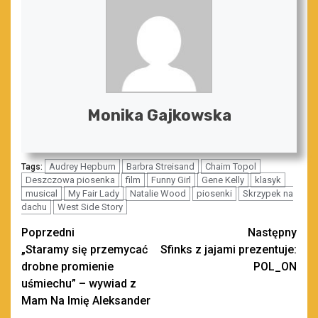
Monika Gajkowska
Audrey Hepburn
Barbra Streisand
Chaim Topol
Tags:
Deszczowa piosenka
film
Funny Girl
Gene Kelly
klasyk
musical
My Fair Lady
Natalie Wood
piosenki
Skrzypek na
dachu
West Side Story
Zobacz
Poprzedni
Następny
„Staramy się przemycać
Sfinks z jajami prezentuje:
wpisy
drobne promienie
POL_ON
uśmiechu” – wywiad z
Mam Na Imię Aleksander