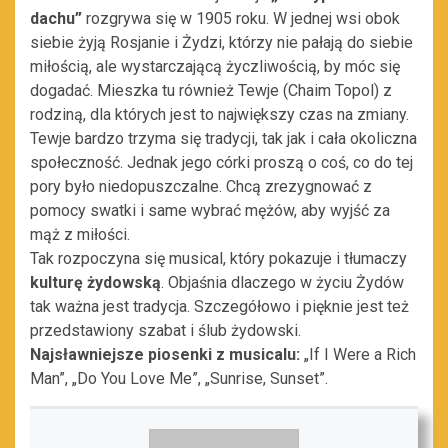
dachu”
rozgrywa się w 1905 roku. W jednej wsi obok
siebie żyją Rosjanie i Żydzi, którzy nie pałają do siebie
miłością, ale wystarczającą życzliwością, by móc się
dogadać. Mieszka tu również Tewje (Chaim Topol) z
rodziną, dla których jest to największy czas na zmiany.
Tewje bardzo trzyma się tradycji, tak jak i cała okoliczna
społeczność. Jednak jego córki proszą o coś, co do tej
pory było niedopuszczalne. Chcą zrezygnować z
pomocy swatki i same wybrać mężów, aby wyjść za
mąż z miłości.
Tak rozpoczyna się musical, który pokazuje i tłumaczy
kulturę żydowską
. Objaśnia dlaczego w życiu Żydów
tak ważna jest tradycja. Szczegółowo i pięknie jest też
przedstawiony szabat i ślub żydowski.
Najsławniejsze piosenki z musicalu:
„If I Were a Rich
Man”, „Do You Love Me”, „Sunrise, Sunset”.