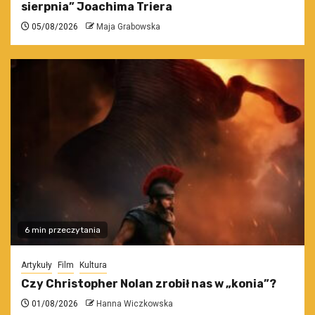
sierpnia” Joachima Triera
05/08/2026
Maja Grabowska
6 min przeczytania
Artykuły
Film
Kultura
Czy Christopher Nolan zrobił nas w „konia”?
01/08/2026
Hanna Wiczkowska