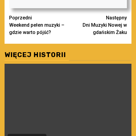
Zobacz
Poprzedni
Następny
Weekend pełen muzyki –
Dni Muzyki Nowej w
wpisy
gdzie warto pójść?
gdańskim Żaku
WIĘCEJ HISTORII