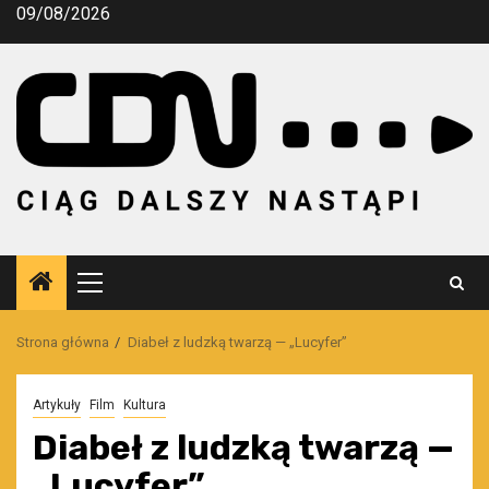
Przejdź
09/08/2026
do
treści
Menu
główne
Strona główna
Diabeł z ludzką twarzą — „Lucyfer”
Artykuły
Film
Kultura
Diabeł z ludzką twarzą —
„Lucyfer”