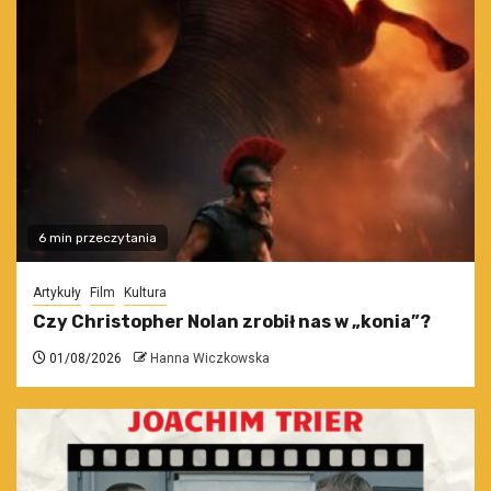
6 min przeczytania
Artykuły
Film
Kultura
Czy Christopher Nolan zrobił nas w „konia”?
01/08/2026
Hanna Wiczkowska