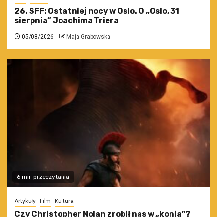
26. SFF: Ostatniej nocy w Oslo. O „Oslo, 31
sierpnia” Joachima Triera
05/08/2026
Maja Grabowska
6 min przeczytania
Artykuły
Film
Kultura
Czy Christopher Nolan zrobił nas w „konia”?