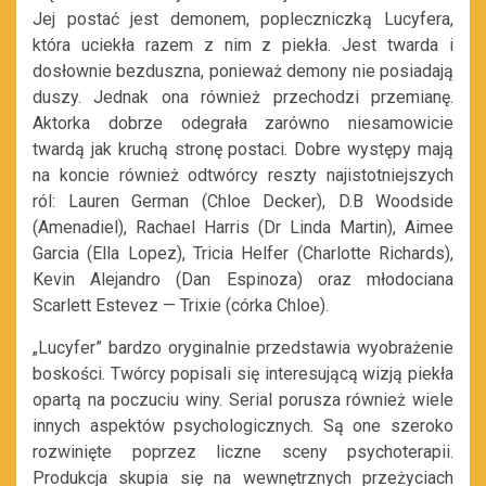
Jej postać jest demonem, popleczniczką Lucyfera,
która uciekła razem z nim z piekła. Jest twarda i
dosłownie bezduszna, ponieważ demony nie posiadają
duszy. Jednak ona również przechodzi przemianę.
Aktorka dobrze odegrała zarówno niesamowicie
twardą jak kruchą stronę postaci. Dobre występy mają
na koncie również odtwórcy reszty najistotniejszych
ról: Lauren German (Chloe Decker), D.B Woodside
(Amenadiel), Rachael Harris (Dr Linda Martin), Aimee
Garcia (Ella Lopez), Tricia Helfer (Charlotte Richards),
Kevin Alejandro (Dan Espinoza) oraz młodociana
Scarlett Estevez — Trixie (córka Chloe).
„Lucyfer” bardzo oryginalnie przedstawia wyobrażenie
boskości. Twórcy popisali się interesującą wizją piekła
opartą na poczuciu winy. Serial porusza również wiele
innych aspektów psychologicznych. Są one szeroko
rozwinięte poprzez liczne sceny psychoterapii.
Produkcja skupia się na wewnętrznych przeżyciach