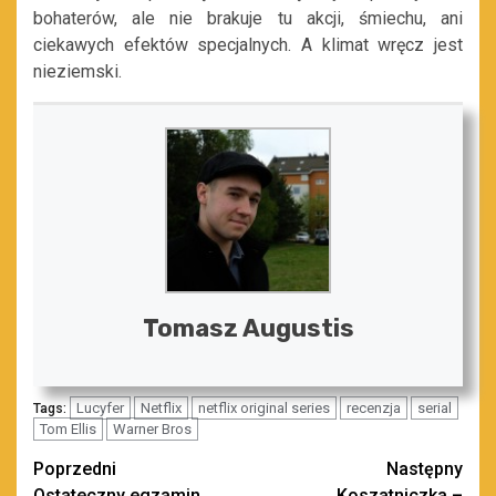
bohaterów, ale nie brakuje tu akcji, śmiechu, ani
ciekawych efektów specjalnych. A klimat wręcz jest
nieziemski.
Tomasz Augustis
Lucyfer
Netflix
netflix original series
recenzja
serial
Tags:
Tom Ellis
Warner Bros
Zobacz
Poprzedni
Następny
Ostateczny egzamin
Koszatniczka –