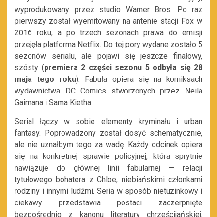
wyprodukowany przez studio Warner Bros. Po raz
pierwszy został wyemitowany na antenie stacji Fox w
2016 roku, a po trzech sezonach prawa do emisji
przejęła platforma Netflix. Do tej pory wydane zostało 5
sezonów serialu, ale pojawi się jeszcze finałowy,
szósty (
premiera 2 części sezonu 5 odbyła się 28
maja tego roku
). Fabuła opiera się na komiksach
wydawnictwa DC Comics stworzonych przez Neila
Gaimana i Sama Kietha.
Serial łączy w sobie elementy kryminału i urban
fantasy. Poprowadzony został dosyć schematycznie,
ale nie uznałbym tego za wadę. Każdy odcinek opiera
się na konkretnej sprawie policyjnej, która sprytnie
nawiązuje do głównej linii fabularnej — relacji
tytułowego bohatera z Chloe, niebiańskimi członkami
rodziny i innymi ludźmi. Seria w sposób nietuzinkowy i
ciekawy przedstawia postaci zaczerpnięte
bezpośrednio z kanonu literatury chrześcijańskiej.