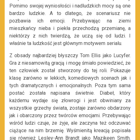
Pomimo swojej wyniosłości i nadludzkich mocy są one
bardzo ludzkie. A to dlatego, że scenariusz nie
pozbawia ich emocji. Przebywając na ziemi
mieszkańcy nieba i piekła przechodzą przemianę, a
niektórzy z nich twierdzą, że uczą się od ludzi. I
właśnie ta ludzkość jest głównym motywem serialu.
Z obsady najbardziej błyszczy Tom Ellis jako Lucyfer.
Gra z niesamowitą gracją i mogę śmiało powiedzieć, że
ten człowiek został stworzony do tej roli. Pokazuje
klasę zarówno w lekkich, komediowych scenach jak i
tych dramatycznych i emocjonalnych. Poza tym sama
postać została napisana świetnie. Diabeł, który
każdemu wydaje się złowrogi i jest obwiniany za
wszystkie grzechy świata, zostaje zarówno obdarzony
jak i obarczony przez twórców emocjami. Przebywając
wśród ludzi czuje, że żyje, ale zaczyna też odczuwać
ciążące na nim brzemię. Wyśmienitą kreacją popisała
się również Lesley-Ann Brandt jako Mazikeen Smith.