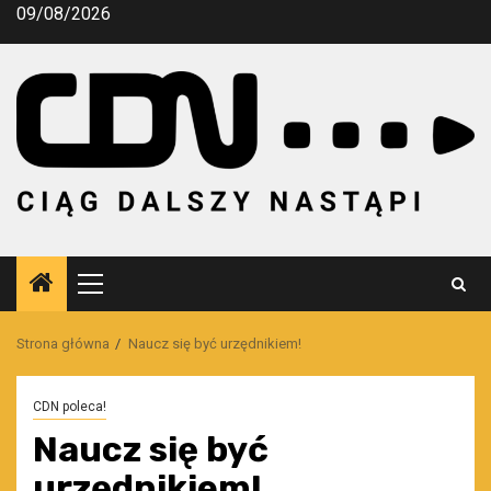
Przejdź
09/08/2026
do
treści
Menu
główne
Strona główna
Naucz się być urzędnikiem!
CDN poleca!
Naucz się być
urzędnikiem!