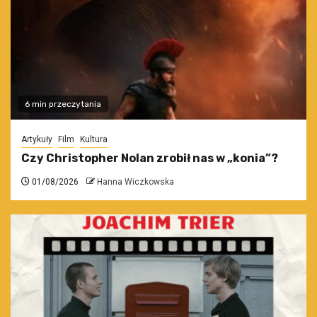
6 min przeczytania
Artykuły
Film
Kultura
Czy Christopher Nolan zrobił nas w „konia”?
01/08/2026
Hanna Wiczkowska