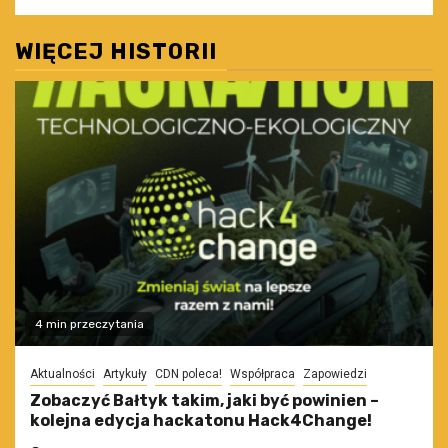
WIĘCEJ HISTORII
4 min przeczytania
Aktualności
Artykuły
CDN poleca!
Współpraca
Zapowiedzi
Zobaczyć Bałtyk takim, jaki być powinien –
kolejna edycja hackatonu Hack4Change!