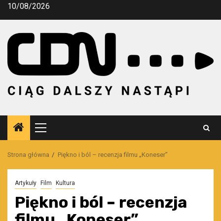
Przejdź
10/08/2026
do
treści
Menu
główne
Strona główna
Piękno i ból – recenzja filmu „Koneser”
Artykuły
Film
Kultura
Piękno i ból – recenzja
filmu „Koneser”