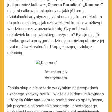
jest przecież kultowe
„Cinema Paradiso”
.
„Kon
eser”
nie jest całkowicie skupiony na jakiejś formie
działalności artystycznej. Jest ona niejako pretekstem
do pokazania tego, jak człowiek jest kruchą, wrażliwą i
wiedzioną przez uczucia istotą. Czy odbiera to
cokolwiek kreacji włoskiego reżysera? Bynajmniej. To
słodko-gorzka przygoda odzierająca piękną utopię z jej
szat możliwej realności. Utopię łączącą sztukę z
miłością.
fot. materiały
dystrybutora
Fabuła skupia się przede wszystkim na perypetiach
uznanego znawcy sztuki i właściciela domu aukcyjnego
–
Virgila Oldmana
. Jest to osoba bardzo specyficzna,
jak przystało na osobnika bogatego i spędzającego