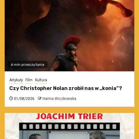
6 min przeczytania
Artykuły
Film
Kultura
Czy Christopher Nolan zrobił nas w „konia”?
01/08/2026
Hanna Wiczkowska