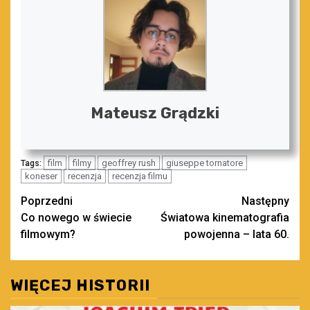
Mateusz Grądzki
film
filmy
geoffrey rush
giuseppe tornatore
Tags:
koneser
recenzja
recenzja filmu
Zobacz
Poprzedni
Następny
Co nowego w świecie
Światowa kinematografia
wpisy
filmowym?
powojenna – lata 60.
WIĘCEJ HISTORII