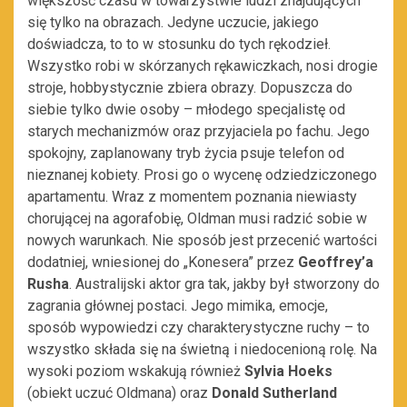
większość czasu w towarzystwie ludzi znajdujących
się tylko na obrazach. Jedyne uczucie, jakiego
doświadcza, to to w stosunku do tych rękodzieł.
Wszystko robi w skórzanych rękawiczkach, nosi drogie
stroje, hobbystycznie zbiera obrazy. Dopuszcza do
siebie tylko dwie osoby – młodego specjalistę od
starych mechanizmów oraz przyjaciela po fachu. Jego
spokojny, zaplanowany tryb życia psuje telefon od
nieznanej kobiety. Prosi go o wycenę odziedziczonego
apartamentu. Wraz z momentem poznania niewiasty
chorującej na agorafobię, Oldman musi radzić sobie w
nowych warunkach. Nie sposób jest przecenić wartości
dodatniej, wniesionej do „Konesera” przez
Geoffrey’a
Rusha
. Australijski aktor gra tak, jakby był stworzony do
zagrania głównej postaci. Jego mimika, emocje,
sposób wypowiedzi czy charakterystyczne ruchy – to
wszystko składa się na świetną i niedocenioną rolę. Na
wysoki poziom wskakują również
Sylvia Hoeks
(obiekt uczuć Oldmana) oraz
Donald Sutherland