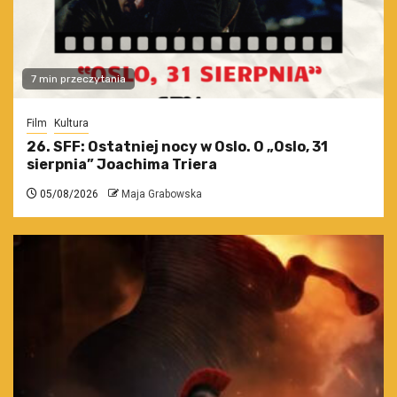
7 min przeczytania
Film
Kultura
26. SFF: Ostatniej nocy w Oslo. O „Oslo, 31
sierpnia” Joachima Triera
05/08/2026
Maja Grabowska