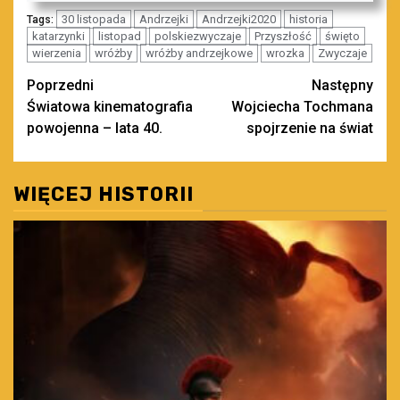
30 listopada
Andrzejki
Andrzejki2020
historia
Tags:
katarzynki
listopad
polskiezwyczaje
Przyszłość
święto
wierzenia
wróżby
wróżby andrzejkowe
wrozka
Zwyczaje
Zobacz
Poprzedni
Następny
Światowa kinematografia
Wojciecha Tochmana
wpisy
powojenna – lata 40.
spojrzenie na świat
WIĘCEJ HISTORII