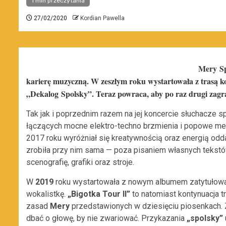
1 min przeczytania
27/02/2020
Kordian Pawella
Mery Sp
karierę muzyczną. W zeszłym roku wystartowała z trasą 
„Dekalog Spolsky”. Teraz powraca, aby po raz drugi zag
Tak jak i poprzednim razem na jej koncercie słuchacze 
łączących mocne
elektro-techno
brzmienia i popowe mel
2017 roku wyróżniał się kreatywnością oraz energią od
zrobiła przy nim sama — poza pisaniem własnych tekstó
scenografię, grafiki oraz stroje.
W
2019
roku wystartowała z nowym albumem zatytuło
wokalistkę.
„Bigotka Tour II”
to natomiast kontynuacja t
zasad
Mery
przedstawionych w dziesięciu piosenkach. Z
dbać o głowę, by nie zwariować. Przykazania
„spolsky”