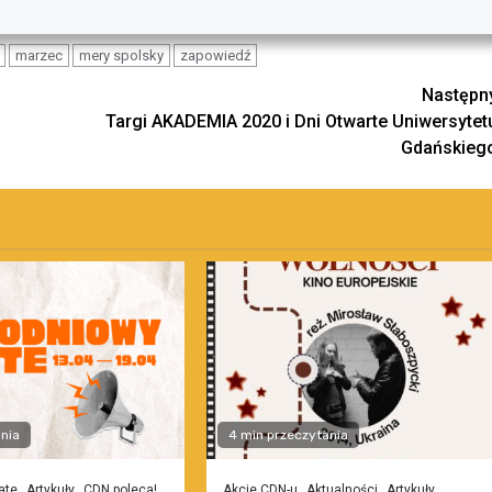
marzec
mery spolsky
zapowiedź
Następn
Targi AKADEMIA 2020 i Dni Otwarte Uniwersytet
Gdańskieg
nia
4 min przeczytania
ate
Artykuły
CDN poleca!
Akcje CDN-u
Aktualności
Artykuły