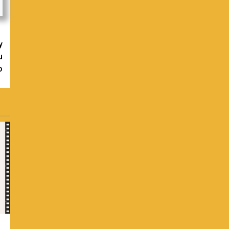
y
u
o