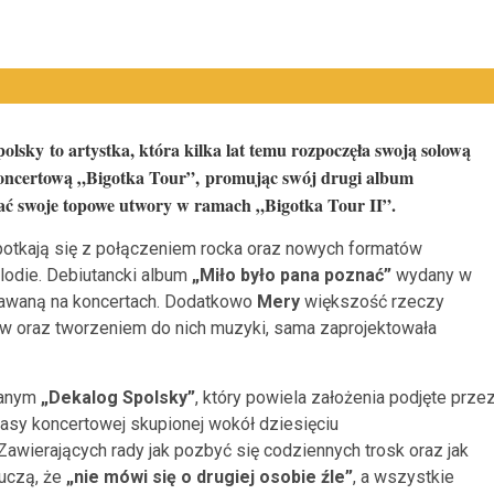
olsky to artystka, która kilka lat temu rozpoczęła swoją solową
koncertową „Bigotka Tour”, promując swój drugi album
rać swoje topowe utwory w ramach „Bigotka Tour II”.
spotkają się z połączeniem rocka oraz nowych formatów
odie. Debiutancki album
„Miło było pana poznać”
wydany w
dawaną na koncertach. Dodatkowo
Mery
większość rzeczy
w oraz tworzeniem do nich muzyki, sama zaprojektowała
wanym
„Dekalog Spolsky”
, który powiela założenia podjęte prze
rasy koncertowej skupionej wokół dziesięciu
awierających rady jak pozbyć się codziennych trosk oraz jak
uczą, że
„nie mówi się o drugiej osobie źle”
, a wszystkie