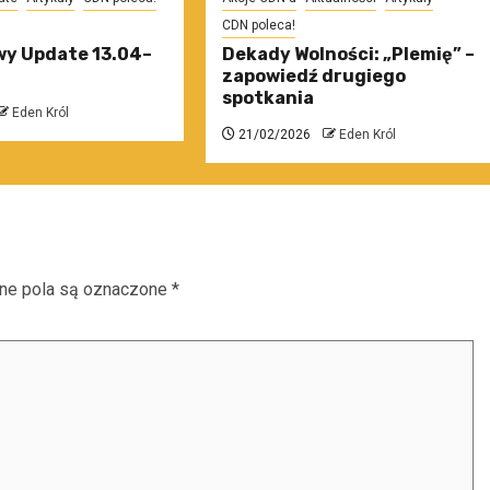
CDN poleca!
y Update 13.04–
Dekady Wolności: „Plemię” –
zapowiedź drugiego
spotkania
Eden Król
21/02/2026
Eden Król
e pola są oznaczone
*