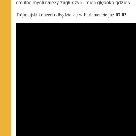
smutne myśli należy zagłuszyć i mieć głęboko gdzieś.
07.03
Trójmiejski koncert odbędzie się w Parlamencie już
.