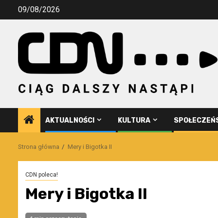
Przejdź
09/08/2026
do
treści
AKTUALNOŚCI
KULTURA
SPOŁECZEŃ
Strona główna
Mery i Bigotka II
CDN poleca!
Mery i Bigotka II