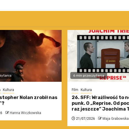
zytania
6 min przeczytania
m
Kultura
Film
Kultura
stopher Nolan zrobił nas
26. SFF: Wrażliwość to 
”?
punk. O „Reprise. Od po
raz jeszcze” Joachima T
26
Hanna Wiczkowska
21/07/2026
Maja Grabowska