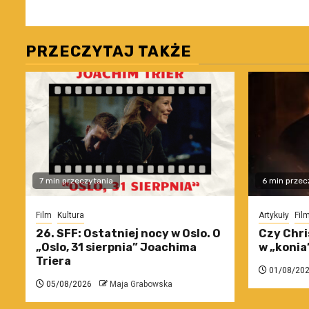
PRZECZYTAJ TAKŻE
7 min przeczytania
6 min przec
Film
Kultura
Artykuły
Fil
26. SFF: Ostatniej nocy w Oslo. O
Czy Chri
„Oslo, 31 sierpnia” Joachima
w „konia
Triera
01/08/20
05/08/2026
Maja Grabowska