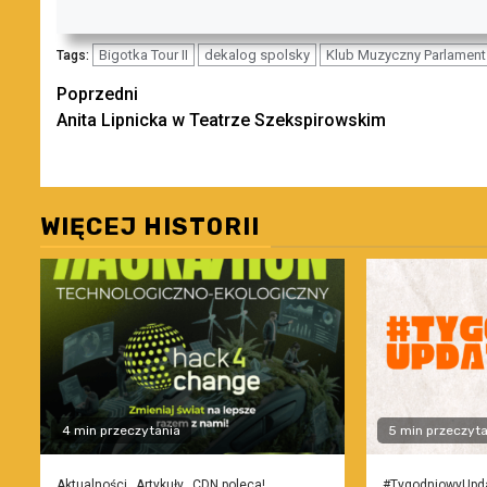
Bigotka Tour II
dekalog spolsky
Klub Muzyczny Parlament
Tags:
Zobacz
Poprzedni
Anita Lipnicka w Teatrze Szekspirowskim
wpisy
WIĘCEJ HISTORII
4 min przeczytania
5 min przeczyta
Aktualności
Artykuły
CDN poleca!
#TygodniowyUpd