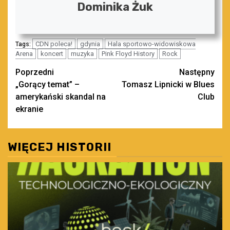
Dominika Żuk
CDN poleca!
gdynia
Hala sportowo-widowiskowa
Tags:
Arena
koncert
muzyka
Pink Floyd History
Rock
Zobacz
Poprzedni
Następny
„Gorący temat” –
Tomasz Lipnicki w Blues
wpisy
amerykański skandal na
Club
ekranie
WIĘCEJ HISTORII