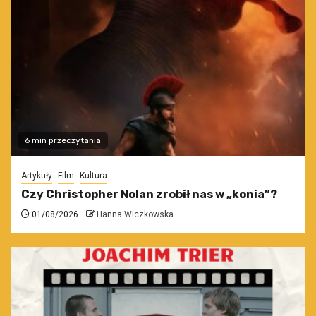
6 min przeczytania
Artykuły
Film
Kultura
Czy Christopher Nolan zrobił nas w „konia”?
01/08/2026
Hanna Wiczkowska