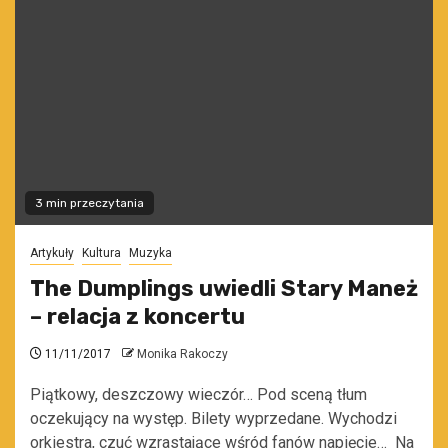
3 min przeczytania
Artykuły
Kultura
Muzyka
The Dumplings uwiedli Stary Maneż
– relacja z koncertu
11/11/2017
Monika Rakoczy
Piątkowy, deszczowy wieczór… Pod sceną tłum
oczekujący na występ. Bilety wyprzedane. Wychodzi
orkiestra, czuć wzrastające wśród fanów napięcie… Na