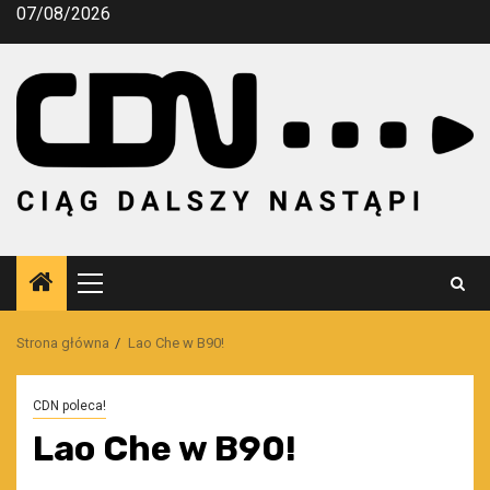
Przejdź
07/08/2026
do
treści
Menu
główne
Strona główna
Lao Che w B90!
CDN poleca!
Lao Che w B90!