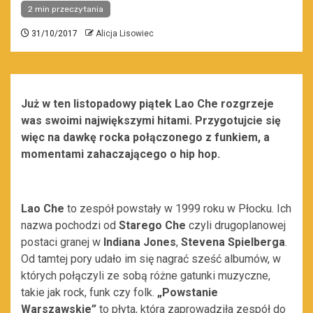
2 min przeczytania
31/10/2017
Alicja Lisowiec
Już w ten listopadowy piątek Lao Che rozgrzeje
was swoimi największymi hitami. Przygotujcie się
więc na dawkę rocka połączonego z funkiem, a
momentami zahaczającego o hip hop.
Lao Che
to zespół powstały w 1999 roku w Płocku. Ich
nazwa pochodzi od
Starego Che
czyli drugoplanowej
postaci granej w
Indiana Jones
,
Stevena Spielberga
.
Od tamtej pory udało im się nagrać sześć albumów, w
których połączyli ze sobą różne gatunki muzyczne,
takie jak rock, funk czy folk.
„Powstanie
Warszawskie”
to płyta, która zaprowadziła zespół do