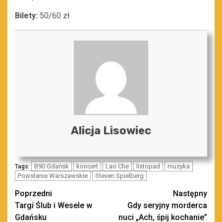
Bilety:
50/60 zł
Alicja Lisowiec
B90 Gdańsk
koncert
Lao Che
listopad
muzyka
Tags:
Powstanie Warszawskie
Steven Spielberg
Zobacz
Poprzedni
Następny
Targi Ślub i Wesele w
Gdy seryjny morderca
wpisy
Gdańsku
nuci „Ach, śpij kochanie”