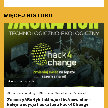
WIĘCEJ HISTORII
4 min przeczytania
Aktualności
Artykuły
CDN poleca!
Współpraca
Zapowiedzi
Zobaczyć Bałtyk takim, jaki być powinien –
kolejna edycja hackatonu Hack4Change!