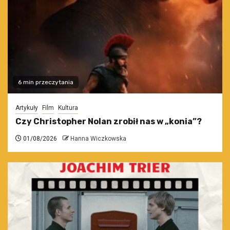
6 min przeczytania
Artykuły
Film
Kultura
Czy Christopher Nolan zrobił nas w „konia”?
01/08/2026
Hanna Wiczkowska