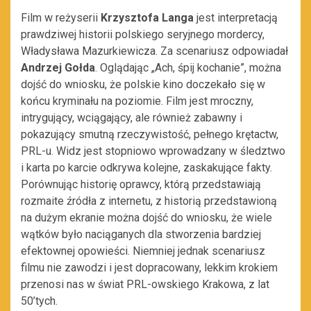
Film w reżyserii
Krzysztofa Langa
jest interpretacją
prawdziwej historii polskiego seryjnego mordercy,
Władysława Mazurkiewicza. Za scenariusz odpowiadał
Andrzej Gołda
. Oglądając „Ach, śpij kochanie”, można
dojść do wniosku, że polskie kino doczekało się w
końcu kryminału na poziomie. Film jest mroczny,
intrygujący, wciągający, ale również zabawny i
pokazujący smutną rzeczywistość, pełnego krętactw,
PRL-u. Widz jest stopniowo wprowadzany w śledztwo
i karta po karcie odkrywa kolejne, zaskakujące fakty.
Porównując historię oprawcy, którą przedstawiają
rozmaite źródła z internetu, z historią przedstawioną
na dużym ekranie można dojść do wniosku, że wiele
wątków było naciąganych dla stworzenia bardziej
efektownej opowieści. Niemniej jednak scenariusz
filmu nie zawodzi i jest dopracowany, lekkim krokiem
przenosi nas w świat PRL-owskiego Krakowa, z lat
50’tych.