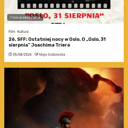
7 min przeczytania
Film
Kultura
26. SFF: Ostatniej nocy w Oslo. O „Oslo, 31
sierpnia” Joachima Triera
05/08/2026
Maja Grabowska