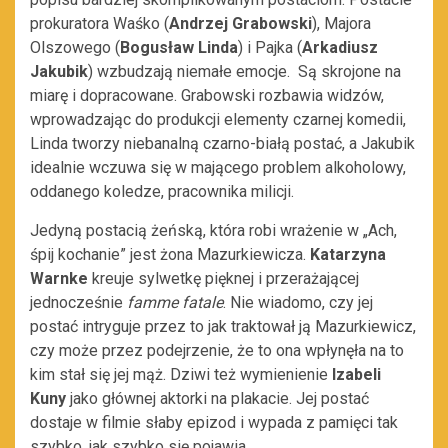
prokuratora Waśko (
Andrzej Grabowski
), Majora
Olszowego (
Bogusław Linda
) i Pajka (
Arkadiusz
Jakubik
) wzbudzają niemałe emocje.
Są skrojone na
miarę i dopracowane. Grabowski rozbawia widzów,
wprowadzając do produkcji elementy czarnej komedii,
Linda tworzy niebanalną czarno-białą postać, a Jakubik
idealnie wczuwa się w mającego problem alkoholowy,
oddanego koledze, pracownika milicji.
Jedyną postacią żeńską, która robi wrażenie w „Ach,
śpij kochanie” jest żona Mazurkiewicza.
Katarzyna
Warnke
kreuje sylwetkę pięknej i przerażającej
jednocześnie
famme fatale
. Nie wiadomo, czy jej
postać intryguje przez to jak traktował ją Mazurkiewicz,
czy może przez podejrzenie, że to ona wpłynęła na to
kim stał się jej mąż. Dziwi też wymienienie
Izabeli
Kuny
jako głównej aktorki na plakacie. Jej postać
dostaje w filmie słaby epizod i wypada z pamięci tak
szybko, jak szybko się pojawia.