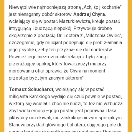
Niewątpliwie najmocniejszą stroną „Ach, śpij kochanie”
jest nienaganny dobór aktorów.
Andrzej Chyra
,
wcielający się w postać Mazurkiewicza, kreuje postać
intrygującą i budzącą niepokój. Przywołuje drobne
skojarzenie z postacią Dr. Lectera z „Milczenia Owiec”,
szczególnie, gdy milicjant podejmuje się prób złamania
jego psychiki, żeby ten przyznał się do morderstw.
Również jego niezrozumiała relacja z byłą żoną i
przerażający spokój, który towarzyszył mu przy
mordowaniu ofiar sprawia, że Chyra na moment
przestaje być „tym znanym aktorem”.
Tomasz Schuchardt
, wcielający się w postać
milicjanta Karskiego wydaje się czuć pewnie w postaci,
w którą się wcielał. I choć nie nudzi, to też nie wzbudza
zbyt wielu emocji – jego postać jest poprawna i taka
jakbyśmy oczekiwali, nie zaskakuje niczym specjalnym.
Stanowi przykład głównego bohatera, dającego pole do
popisu bardziej skomplikowanym postaciom. Postacie