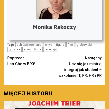
Monika Rakoczy
ach śpij kochanie
chyra
figura
film
grabowski
Tags:
gruszka
kuna
linda
recenzja
Zobacz
Poprzedni
Następny
Lao Che w B90!
Ucz się jak mistrz,
wpisy
integruj jak student –
szkolenie IT, FR, HR i PR
WIĘCEJ HISTORII