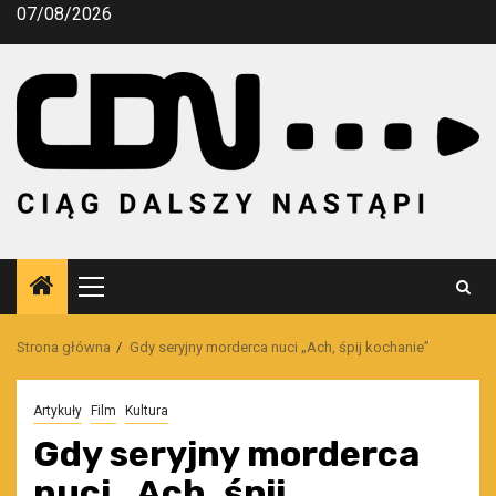
Przejdź
07/08/2026
do
treści
Menu
główne
Strona główna
Gdy seryjny morderca nuci „Ach, śpij kochanie”
Artykuły
Film
Kultura
Gdy seryjny morderca
nuci „Ach, śpij