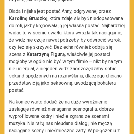
Blada i nijaka jest postać Anny, odgrywanej przez
Karolinę Gruszkę
, która zdaje się być niedopasowana
do roli, jakby krępowała ją jej własna postać. Najbardziej
widać to w scenie gwałtu, która wyszła tak naciąganie,
że widz nie czuje nawet potrzeby, by odwrócić wzrok,
czy też się skrzywić. Bez echa również odbija się
scena z
Katarzyną Figurą
, właściwie jej postaci
mogłoby w ogóle nie być w tym filmie – nikt by na tym
nie ucierpiał, a niejeden widz zaoszczędziłby sobie
sekund spędzonych na rozmyślaniu, dlaczego chciano
przedstawić ją jako seksowną, uwodzącą bohatera
postać.
Na koniec warto dodać, że na duże wyróżnienie
zasługuje również nienaganna scenografia, dobrze
wyprofilowane kadry i nieźle zgrana ze scenami
muzyka. Nie rażą nas nieudane dialogi, nie męczą
naciągane sceny i nieśmieszne żarty. W połączeniu z